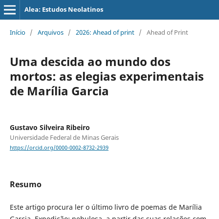
Alea: Estudos Neolatinos
Início
/
Arquivos
/
2026: Ahead of print
/
Ahead of Print
Uma descida ao mundo dos
mortos: as elegias experimentais
de Marília Garcia
Gustavo Silveira Ribeiro
Universidade Federal de Minas Gerais
https://orcid.org/0000-0002-8732-2939
Resumo
Este artigo procura ler o último livro de poemas de Marília
Garcia, Expedição: nebulosa, a partir das suas relações com