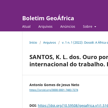
Boletim GeoÁfrica
Atual
Arquivos
Anúncios
Sobre
Início
/
Arquivos
/
v. 1 n. 1 (2022): Dossiê: A Áfric
SANTOS, K. L. dos. Ouro por
internacional do trabalho. R
Antonio Gomes de Jesus Neto
https://orcid.org/0000-0001-7483-7274
DOI:
https://doi.org/10.59508/geoafrica.v1i1.51