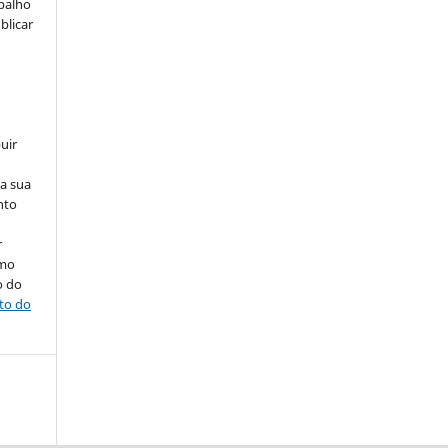
abalho
blicar
uir
na sua
nto
r
omo
o do
ito do