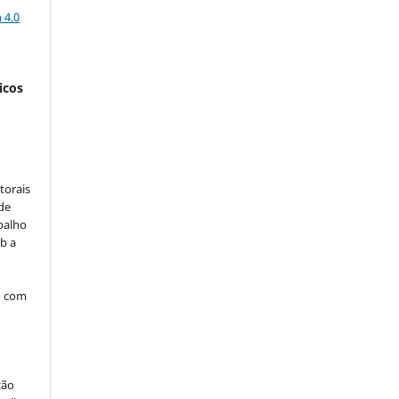
 4.0
icos
:
torais
 de
balho
b a
o com
ção