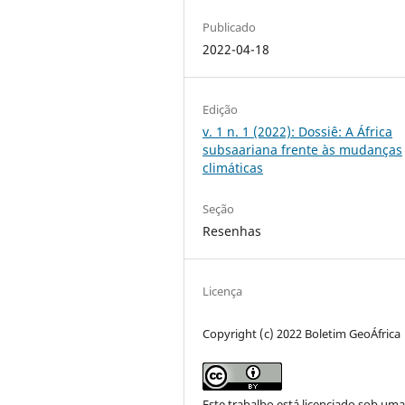
Publicado
2022-04-18
Edição
v. 1 n. 1 (2022): Dossiê: A África
subsaariana frente às mudanças
climáticas
Seção
Resenhas
Licença
Copyright (c) 2022 Boletim GeoÁfrica
Este trabalho está licenciado sob um