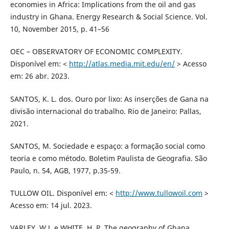
economies in Africa: Implications from the oil and gas
industry in Ghana. Energy Research & Social Science. Vol.
10, November 2015, p. 41–56
OEC – OBSERVATORY OF ECONOMIC COMPLEXITY.
Disponível em: <
http://atlas.media.mit.edu/en/
> Acesso
em: 26 abr. 2023.
SANTOS, K. L. dos. Ouro por lixo: As inserções de Gana na
divisão internacional do trabalho. Rio de Janeiro: Pallas,
2021.
SANTOS, M. Sociedade e espaço: a formação social como
teoria e como método. Boletim Paulista de Geografia. São
Paulo, n. 54, AGB, 1977, p.35-59.
TULLOW OIL. Disponível em: <
http://www.tullowoil.com
>
Acesso em: 14 jul. 2023.
VARLEY, W.J. e WHITE, H. P. The geography of Ghana.