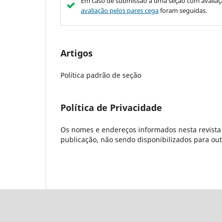
Em caso de submissão a uma seção com avaliação
avaliação pelos pares cega
foram seguidas.
Artigos
Política padrão de seção
Política de Privacidade
Os nomes e endereços informados nesta revista 
publicação, não sendo disponibilizados para outr