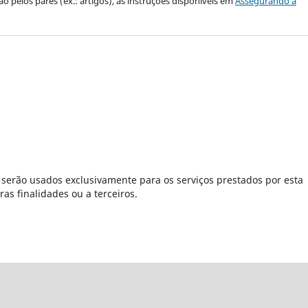
 pelos pares (ex.: artigos), as instruções disponíveis em
Assegurando a
serão usados exclusivamente para os serviços prestados por esta
as finalidades ou a terceiros.