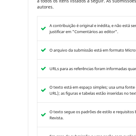
a todos os itens listados a seguir. As submissõ
autores.
A contribuição é original e inédita, e não está s
justificar em "Comentários ao editor".
O arquivo da submissão está em formato Micros
URLs para as referências foram informadas quan
O texto está em espaço simples; usa uma fonte
URL); as figuras e tabelas estão inseridas no t
O texto segue os padrões de estilo e requisitos 
Revista.