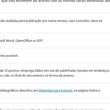
es que não estiverem de acordo com as normas serão devolvidas ao
endo avaliada para publicação por outra revista; caso contrário, deve-se
oft Word, OpenOffice ou RTF.
do possível.
 de 12-pontos; emprega itálico em vez de sublinhado (exceto em endereços
exto, não no final do documento na forma de anexos.
bibliográficos descritos em
Diretrizes para Autores
, na página Sobre a