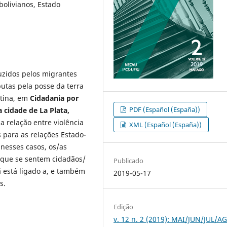
bolivianos, Estado
zidos pelos migrantes
putas pela posse da terra
ntina, em
Cidadania por
PDF (Español (España))
 cidade de La Plata,
 relação entre violência
XML (Español (España))
s para as relações Estado-
nesses casos, os/as
rque se sentem cidadãos/
Publicado
ã está ligado a, e também
2019-05-17
s.
Edição
v. 12 n. 2 (2019): MAI/JUN/JUL/A