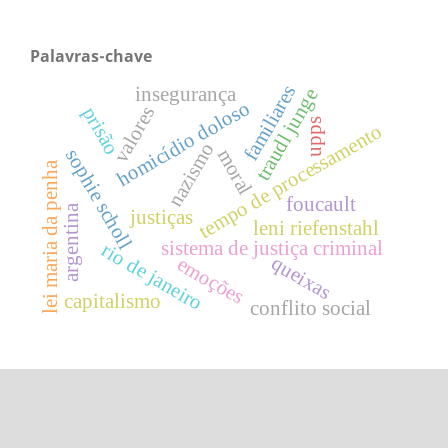
Palavras-chave
familiares
insegurança
traudl junge
homicídio doloso
valores
prisão
upps
tempo de processamento
nazismo
sophie scholl
moral
lei maria da penha
foucault
argentina
justiças
leni riefenstahl
sistema de justiça criminal
rio de janeiro
queixas
emoções
capitalismo
conflito social