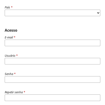
País
*
Acesso
E-mail
*
Usuário
*
Senha
*
Repetir senha
*