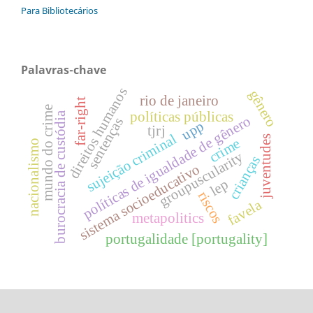
Para Bibliotecários
Palavras-chave
direitos humanos
gênero
rio de janeiro
far-right
mundo do crime
políticas públicas
burocracia de custódia
políticas de igualdade de gênero
sentenças
upp
tjrj
sujeição criminal
juventudes
crime
nacionalismo
groupuscularity
crianças
sistema socioeducativo
lep
riscos
favela
metapolitics
portugalidade [portugality]