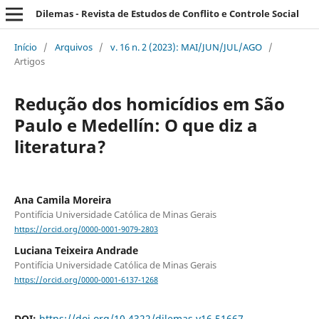
Dilemas - Revista de Estudos de Conflito e Controle Social
Início
/
Arquivos
/
v. 16 n. 2 (2023): MAI/JUN/JUL/AGO
/
Artigos
Redução dos homicídios em São
Paulo e Medellín: O que diz a
literatura?
Ana Camila Moreira
Pontifícia Universidade Católica de Minas Gerais
https://orcid.org/0000-0001-9079-2803
Luciana Teixeira Andrade
Pontifícia Universidade Católica de Minas Gerais
https://orcid.org/0000-0001-6137-1268
DOI:
https://doi.org/10.4322/dilemas.v16.51667