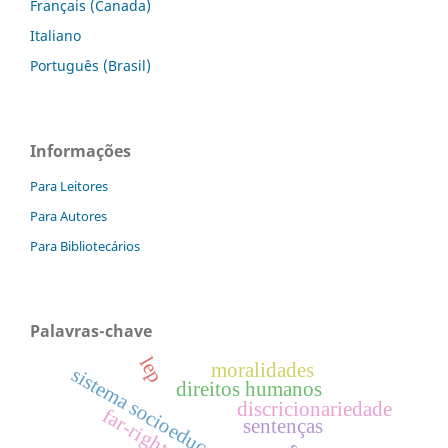
Français (Canada)
Italiano
Português (Brasil)
Informações
Para Leitores
Para Autores
Para Bibliotecários
Palavras-chave
lep
moralidades
sistema socioeducativo
direitos humanos
discricionariedade
far-right
sentenças