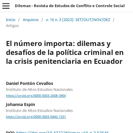
Dilemas - Revista de Estudos de Conflito e Controle Social
Início
/
Arquivos
/
v. 16 n. 3 (2023): SET/OUT/NOV/DEZ
/
Artigos
El número importa: dilemas y
desafíos de la política criminal en
la crisis penitenciaria en Ecuador
Daniel Pontón Cevallos
Instituto de Altos Estudios Nacionales
https://orcid.org/0000-0003-2608-396X
Johanna Espin
Instituto de Altos Estudios Nacionales
https://orcid.org/0000-0003-0442-1331
DOI:
https://doi.org/10.4322/dilemas.v16.n.3.53646