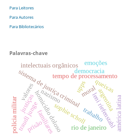
Para Leitores
Para Autores
Para Bibliotecários
Palavras-chave
emoções
intelectuais orgânicos
democracia
sistema de justiça criminal
tempo de processamento
queixas
upps
valores
moral
argentina
nazismo
homicídio doloso
leni riefenstahl
justiças
américa latina
polícia militar
traudl junge
sophie scholl
trabalho
familiares
prisão
rio de janeiro