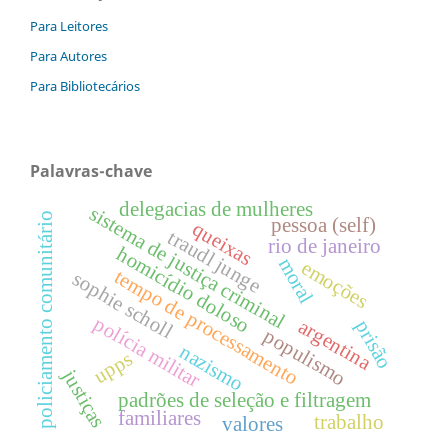
Para Leitores
Para Autores
Para Bibliotecários
Palavras-chave
delegacias de mulheres
sistema de justiça criminal
policiamento comunitário
pessoa (self)
queixas
traudl junge
rio de janeiro
homicídio doloso
moral
emoções
tempo de processamento
sophie scholl
polícia militar
argentina
prisão
populismo
nazismo
upps
justiças
padrões de seleção e filtragem
familiares
trabalho
valores