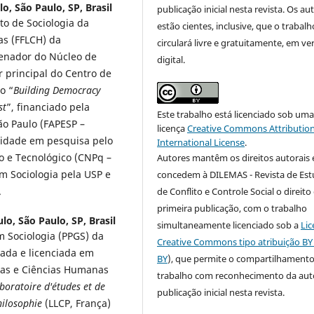
o, São Paulo, SP, Brasil
publicação inicial nesta revista. Os au
to de Sociologia da
estão cientes, inclusive, que o trabalh
as (FFLCH) da
circulará livre e gratuitamente, em ve
denador do Núcleo de
digital.
 principal do Centro de
o “
Building Democracy
st
”, financiado pela
Este trabalho está licenciado sob um
o Paulo (FAPESP –
licença
Creative Commons Attribution
ividade em pesquisa pelo
International License
.
o e Tecnológico (CNPq –
Autores mantêm os direitos autorais 
m Sociologia pela USP e
concedem à DILEMAS - Revista de Es
.
de Conflito e Controle Social o direito
primeira publicação, com o trabalho
o, São Paulo, SP, Brasil
simultaneamente licenciado sob a
Lic
 Sociologia (PPGS) da
Creative Commons tipo atribuição BY
uada e licenciada em
BY
), que permite o compartilhament
tras e Ciências Humanas
trabalho com reconhecimento da auto
boratoire d'études et de
publicação inicial nesta revista.
hilosophie
(LLCP, França)