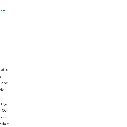
DEZ
exto,
e
tudos
 de
cença
 (CC-
o do
ria e