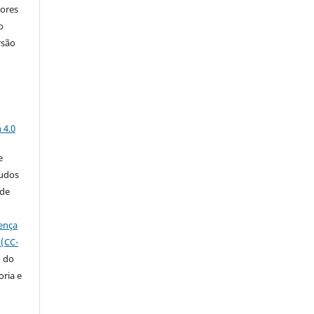
tores
o
rsão
a
 4.0
e
tudos
 de
ença
 (CC-
o do
ria e