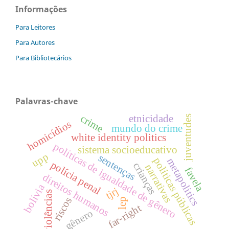
Informações
Para Leitores
Para Autores
Para Bibliotecários
Palavras-chave
crime
etnicidade
juventudes
homicídios
mundo do crime
white identity politics
políticas de igualdade de gênero
sistema socioeducativo
upp
sentenças
políticas públicas
metapolitics
polícia penal
crianças
narrativas
favela
direitos humanos
bolívia
tjrj
violências
riscos
lep
far-right
gênero