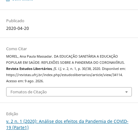
Publicado
2020-04-20
Como Citar
MOREL, Ana Paula Massadar. DA EDUCAÇÃO SANITÁRIA A EDUCAÇÃO
POPULAR EM SAÚDE: REFLEXÕES SOBRE A PANDEMIA DO CORONAVÍRUS.
Revista Estudos Libertários
,
[S. l.]
, v. 2, n. 1, p. 30/38, 2020. Disponível em:
https://revistas.ufrj.br/index.php/estudoslibertarios/article/view/34114.
Acesso em: 9 ago. 2026.
Fomatos de Citação
Edição
v. 2 n. 1 (2020): Análise dos efeitos da Pandemia de COVID-
19 (Parte1)