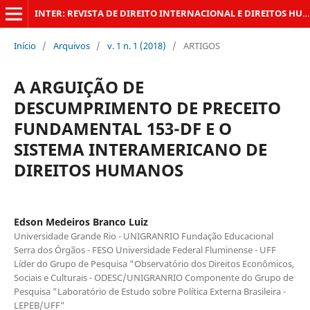
INTER: REVISTA DE DIREITO INTERNACIONAL E DIREITOS HUMANOS DA UFRJ
Início
/
Arquivos
/
v. 1 n. 1 (2018)
/
ARTIGOS
A ARGUIÇÃO DE
DESCUMPRIMENTO DE PRECEITO
FUNDAMENTAL 153-DF E O
SISTEMA INTERAMERICANO DE
DIREITOS HUMANOS
Edson Medeiros Branco Luiz
Universidade Grande Rio - UNIGRANRIO Fundação Educacional
Serra dos Órgãos - FESO Universidade Federal Fluminense - UFF
Líder do Grupo de Pesquisa "Observatório dos Direitos Econômicos,
Sociais e Culturais - ODESC/UNIGRANRIO Componente do Grupo de
Pesquisa "Laboratório de Estudo sobre Política Externa Brasileira -
LEPEB/UFF"