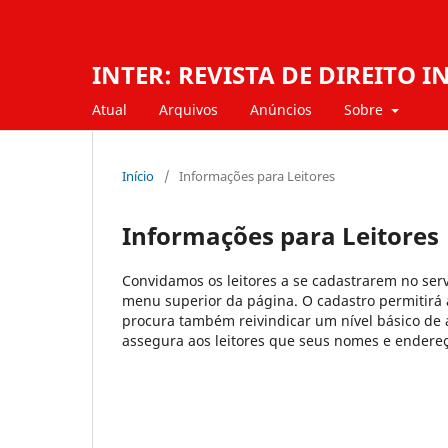
INTER: REVISTA DE DIREITO
Atual
Arquivos
Anúncios
Sobre
Início
/
Informações para Leitores
Informações para Leitores
Convidamos os leitores a se cadastrarem no serv
menu superior da página. O cadastro permitirá ao
procura também reivindicar um nível básico de a
assegura aos leitores que seus nomes e endereço