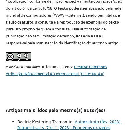
"publicação" conforme definição respectivamente dos incisos VI e I
do artigo 5° da Lei 9610/98. O
texto
poderá ser acessado pela rede
mundial de computadores (WWW -- Internet), sendo permitidas,
a
título gratuito
, a consulta e a reprodução de exemplar do
texto
para uso próprio de quem a consulta.
Essa
autorização de
publicação não tem limitação de tempo,
ficando a UFRJ
responsável pela manutenção da identificação do autor do artigo.
A
Revista intransitiva
utiliza uma Licença
Creative Commons
Atribuição-NãoComercial 4.0 Internacional (CC BY-NC 4.0)
.
Artigos mais lidos pelo mesmo(s) autor(es)
Beatriz Kestering Tramontin,
Autorretrato (fev. 2023)
,
Intransitiva: v. 7 n. 1 (2023): Pequenos prazeres