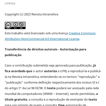
Licença
Copyright (c) 2023 Revista intransitiva
Este trabalho está licenciado sob uma licença
Creative Commons
Attribution-NonCommercial 4.0 International License
.
Transferência de direitos autorais - Autorização para
publicação
Caso a contribuição submetida seja aprovada para publicação,
já
fica acordado que
o autor
autoriza
a UFRJ a reproduzi-la e publicá-
la na Revista intransitiva, entendendo-se os termos "reprodução" e
"publicação" conforme definição respectivamente dos incisos VI e I
do artigo 5° da Lei 9610/98. O
texto
poderá ser acessado pela rede
mundial de computadores (WWW -- Internet), sendo permitidas,
a
título gratuito
, a consulta e a reprodução de exemplar do
texto
para uso próprio de quem a consulta.
Essa
autorização de