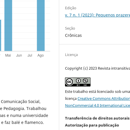
Edição
v. 7 n. 1 (2023): Pequenos prazer
Seção
Crônicas
Licença
Copyright (c) 2023 Revista intransitiv
Este trabalho está licenciado sob um
licença
Creative Commons Attribution
z Comunicação Social,
NonCommercial 4.0 International Lic
de Pedagogia. Trabalhou
oas e numa universidade
Transferência de direitos autorais 
e faz balé e flamenco.
Autorização para publicação