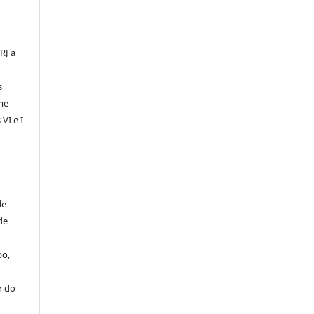
RJ a
s
me
VI e I
de
de
po,
r do