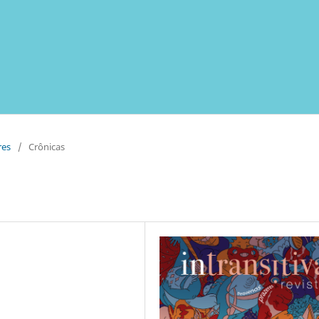
res
/
Crônicas