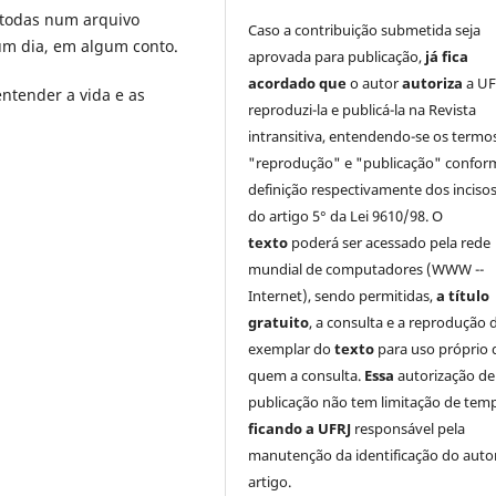
r todas num arquivo
Caso a contribuição submetida seja
um dia, em algum conto.
aprovada para publicação,
já fica
acordado que
o autor
autoriza
a UF
ntender a vida e as
reproduzi-la e publicá-la na Revista
intransitiva, entendendo-se os termo
"reprodução" e "publicação" confor
definição respectivamente dos incisos 
do artigo 5° da Lei 9610/98. O
texto
poderá ser acessado pela rede
mundial de computadores (WWW --
Internet), sendo permitidas,
a título
gratuito
, a consulta e a reprodução 
exemplar do
texto
para uso próprio 
quem a consulta.
Essa
autorização de
publicação não tem limitação de tem
ficando a UFRJ
responsável pela
manutenção da identificação do auto
artigo.