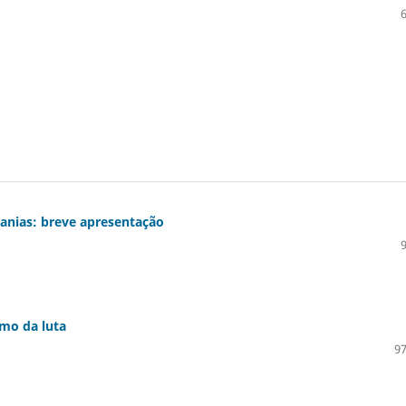
danias: breve apresentação
smo da luta
97