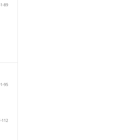
61-89
91-95
-112