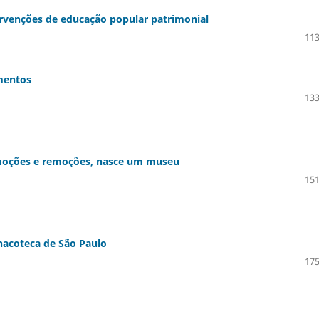
rvenções de educação popular patrimonial
113
mentos
133
 emoções e remoções, nasce um museu
151
inacoteca de São Paulo
175