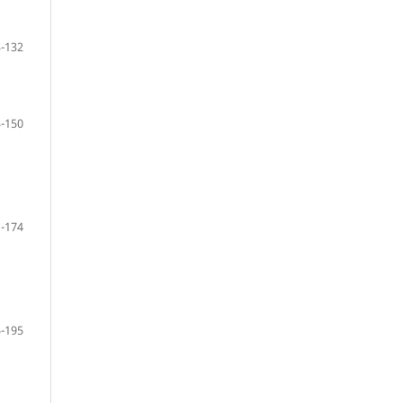
-132
-150
-174
-195