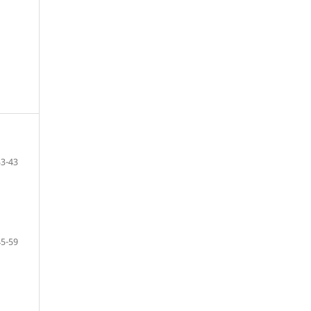
33-43
45-59