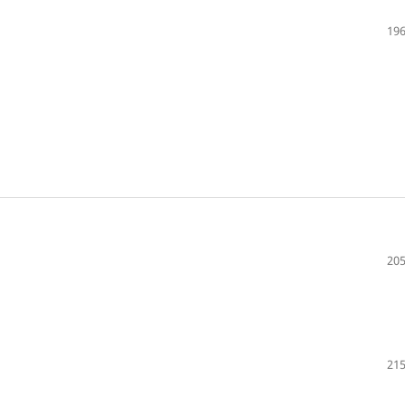
196
205
215