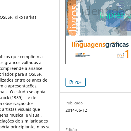
 OSESP, Kiko Farkas
ráficos que compõem a
s gráficos voltados à
 compreende a análise
 criados para a OSESP,
lizados entre os anos de
PDF
em a apresentações,
nais. O estudo se apoia
nick (1989) -- e de
Publicado
na observação dos
 artistas visuais que
2014-06-12
ens musical e visual,
ciações de similaridades
ória principiante, mas se
Edição