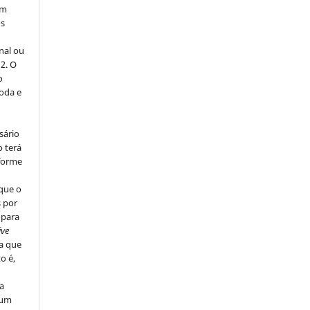
em
os
nal ou
 2. O
o
toda e
sário
o terá
nforme
que o
s por
 para
ive
ca que
o é,
a
 um