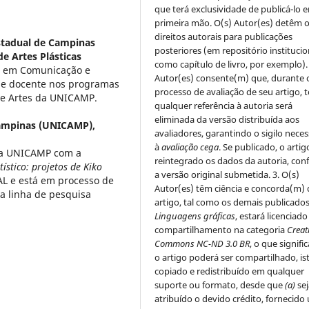
que terá exclusividade de publicá-lo 
primeira mão. O(s) Autor(es) detêm 
direitos autorais para publicações
stadual de Campinas
posteriores (em repositório institucio
e Artes Plásticas
como capítulo de livro, por exemplo).
or em Comunicação e
Autor(es) consente(m) que, durante 
r e docente nos programas
processo de avaliação de seu artigo, 
de Artes da UNICAMP.
qualquer referência à autoria será
eliminada da versão distribuída aos
Campinas (UNICAMP),
avaliadores, garantindo o sigilo neces
à
avaliação cega
. Se publicado, o artig
ela UNICAMP com a
reintegrado os dados da autoria, co
tístico: projetos de Kiko
a versão original submetida. 3. O(s)
AL e está em processo de
Autor(es) têm ciência e concorda(m) 
a linha de pesquisa
artigo, tal como os demais publicado
Linguagens gráficas
, estará licenciado
compartilhamento na categoria
Creat
Commons NC-ND 3.0 BR
, o que signifi
o artigo poderá ser compartilhado, ist
copiado e redistribuído em qualquer
suporte ou formato, desde que
(a)
sej
atribuído o devido crédito, fornecido