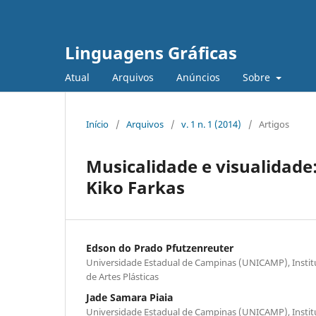
Linguagens Gráficas
Atual
Arquivos
Anúncios
Sobre
Início
/
Arquivos
/
v. 1 n. 1 (2014)
/
Artigos
Musicalidade e visualidade
Kiko Farkas
Edson do Prado Pfutzenreuter
Universidade Estadual de Campinas (UNICAMP), Instit
de Artes Plásticas
Jade Samara Piaia
Universidade Estadual de Campinas (UNICAMP), Institut