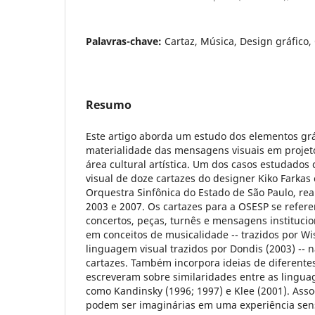
Palavras-chave:
Cartaz, Música, Design gráfico,
Resumo
Este artigo aborda um estudo dos elementos g
materialidade das mensagens visuais em projeto
área cultural artística. Um dos casos estudados
visual de doze cartazes do designer Kiko Farkas
Orquestra Sinfônica do Estado de São Paulo, rea
2003 e 2007. Os cartazes para a OSESP se refer
concertos, peças, turnês e mensagens institucio
em conceitos de musicalidade -- trazidos por Wis
linguagem visual trazidos por Dondis (2003) -- 
cartazes. Também incorpora ideias de diferentes
escreveram sobre similaridades entre as linguag
como Kandinsky (1996; 1997) e Klee (2001). Asso
podem ser imaginárias em uma experiência sens