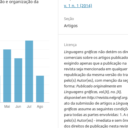
ção e organização da
v. 1 n. 1 (2014)
Seção
Artigos
Licença
Linguagens gráficas
não detém os dir
comerciais sobre os artigos publicado
exigindo apenas que a publicação na
revista seja mencionada em qualquer
republicação da mesma versão do tr
pelo(s) Autor(es), com menção da se
forma:
Publicado originalmente em
Linguagens gráficas, vol.[X], no. [X],
disponível em http://revista.nelgraf.org
ato da submissão de artigos a
Lingua
gráficas
assume as seguintes condiçõ
para todas as partes envolvidas: 1. A 
pelo(s) Autor(es) - imediata e sem ôn
dos direitos de publicação nesta revis