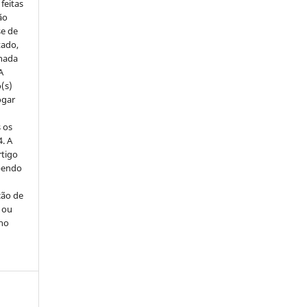
 feitas
ão
se de
tado,
lhada
A
o(s)
ogar
 os
4. A
rtigo
abendo
ção de
s ou
 no