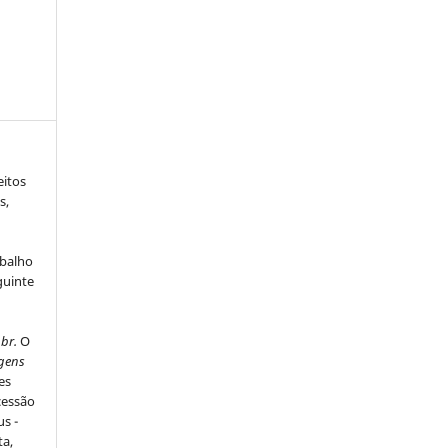
eitos
s,
abalho
guinte
.br.
O
gens
es
cessão
us -
ta,