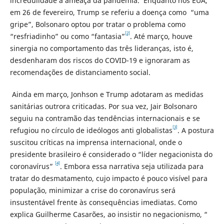
incredulidade a ameaça da pandemia. Enquanto nos EUA,
em 26 de fevereiro, Trump se referiu a doença como “uma
gripe”, Bolsonaro optou por tratar o problema como
[2]
“resfriadinho” ou como “fantasia”
. Até março, houve
sinergia no comportamento das três lideranças, isto é,
desdenharam dos riscos do COVID-19 e ignoraram as
recomendações de distanciamento social.
Ainda em março, Jonhson e Trump adotaram as medidas
sanitárias outrora criticadas. Por sua vez, Jair Bolsonaro
seguiu na contramão das tendências internacionais e se
[3]
refugiou no círculo de ideólogos anti globalistas
. A postura
suscitou críticas na imprensa internacional, onde o
presidente brasileiro é considerado o “líder negacionista do
[4]
coronavírus”
. Embora essa narrativa seja utilizada para
tratar do desmatamento, cujo impacto é pouco visível para
população, minimizar a crise do coronavírus será
insustentável frente às consequências imediatas. Como
explica Guilherme Casarões, ao insistir no negacionismo, “