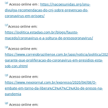
[16]
Acesso online em :
https://nacoesunidas.org/onu-
divulga-recomendacao-do-cnj-sobre-prevencao-do-
coronavirus-em-prisoes/
[17]
Acesso online em:
https://politica.estadao.com.br/blogs/fausto-
macedo/coronavirus-e-a-soltura-de-presosoronavirus/
[18]
Acesso online em:
https://www.correiobraziliense.com.br/app/noticia/politica/20
garante-que-proliferacao-do-coronavirus-em-presidios-esta-
sob-con.shtml
[19]
Acesso online em:
https://www.nexojornal.com.br/expresso/2020/04/08/O-
embate-em-torno-da-libera%C3%A7%C3%A3o-de-presos-na-
pandemia
[20]
Acesso online em: