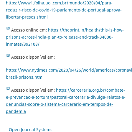
https://www1.folha.uol.com.br/mundo/2020/04/para-
reduzir-risco-de-covid-19-parlamento-de-portugal-aprova-
libertar-presos.shtml
[21]
Acesso online em:
https://theprint.in/health/this-is-how-
prisons-across-india-plan-to-release-and-track-34000-
inmates/392108/
[22]
Acesso disponível em:
https://www.nytimes.com/2020/04/26/world/americas/coronavi
brazil-prisons.html
[23]
Acesso disponível em:
https://carceraria.org.br/combate-
e-prevencao-a-tortura/pastoral-carceraria-divulga-relatos-e-
denuncias-sobre-o-sistema-carcerario-em-tempos-de-
pandemia
Open Journal Systems