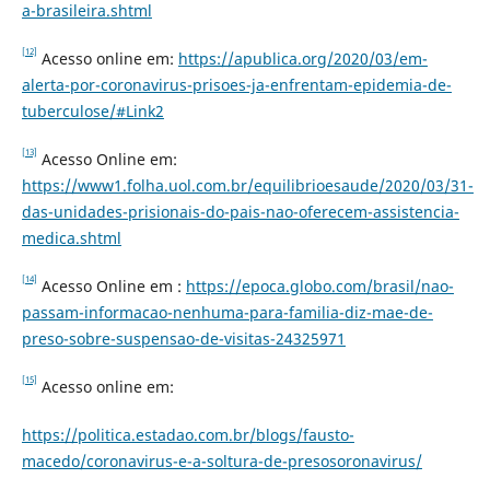
a-brasileira.shtm
l
[12]
Acesso online em:
https://apublica.org/2020/03/em-
alerta-por-coronavirus-prisoes-ja-enfrentam-epidemia-de-
tuberculose/#Link2
[13]
Acesso Online em:
https://www1.folha.uol.com.br/equilibrioesaude/2020/03/31-
das-unidades-prisionais-do-pais-nao-oferecem-assistencia-
medica.shtml
[14]
Acesso Online em :
https://epoca.globo.com/brasil/nao-
passam-informacao-nenhuma-para-familia-diz-mae-de-
preso-sobre-suspensao-de-visitas-24325971
[15]
Acesso online em:
https://politica.estadao.com.br/blogs/fausto-
macedo/coronavirus-e-a-soltura-de-presosoronavirus/