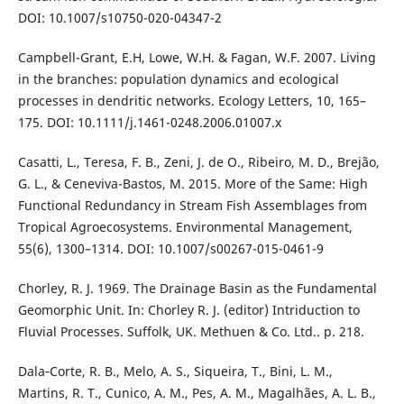
DOI: 10.1007/s10750-020-04347-2
Campbell-Grant, E.H, Lowe, W.H. & Fagan, W.F. 2007. Living
in the branches: population dynamics and ecological
processes in dendritic networks. Ecology Letters, 10, 165–
175. DOI: 10.1111/j.1461-0248.2006.01007.x
Casatti, L., Teresa, F. B., Zeni, J. de O., Ribeiro, M. D., Brejão,
G. L., & Ceneviva-Bastos, M. 2015. More of the Same: High
Functional Redundancy in Stream Fish Assemblages from
Tropical Agroecosystems. Environmental Management,
55(6), 1300–1314. DOI: 10.1007/s00267-015-0461-9
Chorley, R. J. 1969. The Drainage Basin as the Fundamental
Geomorphic Unit. In: Chorley R. J. (editor) Intriduction to
Fluvial Processes. Suffolk, UK. Methuen & Co. Ltd.. p. 218.
Dala‐Corte, R. B., Melo, A. S., Siqueira, T., Bini, L. M.,
Martins, R. T., Cunico, A. M., Pes, A. M., Magalhães, A. L. B.,