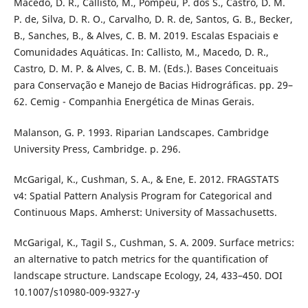
Macedo, D. R., Callisto, M., Pompeu, P. dos S., Castro, D. M.
P. de, Silva, D. R. O., Carvalho, D. R. de, Santos, G. B., Becker,
B., Sanches, B., & Alves, C. B. M. 2019. Escalas Espaciais e
Comunidades Aquáticas. In: Callisto, M., Macedo, D. R.,
Castro, D. M. P. & Alves, C. B. M. (Eds.). Bases Conceituais
para Conservação e Manejo de Bacias Hidrográficas. pp. 29–
62. Cemig - Companhia Energética de Minas Gerais.
Malanson, G. P. 1993. Riparian Landscapes. Cambridge
University Press, Cambridge. p. 296.
McGarigal, K., Cushman, S. A., & Ene, E. 2012. FRAGSTATS
v4: Spatial Pattern Analysis Program for Categorical and
Continuous Maps. Amherst: University of Massachusetts.
McGarigal, K., Tagil S., Cushman, S. A. 2009. Surface metrics:
an alternative to patch metrics for the quantification of
landscape structure. Landscape Ecology, 24, 433–450. DOI
10.1007/s10980-009-9327-y