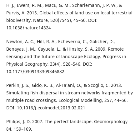
H. J., Ewers, R. M., MacE, G. M., Scharlemann, J. P. W., &
Purvis, A. 2015. Global effects of land use on local terrestrial
biodiversity. Nature, 520(7545), 45–50. DOI:
10.1038/nature14324
Newton, A. C., Hill, R. A., Echeverría, C., Golicher, D.,
Benayas, J. M., Cayuela, L., & Hinsley, S. A. 2009. Remote
sensing and the future of landscape Ecology. Progress in
Physical Geography, 33(4), 528–546. DOI:
10.1177/0309133309346882
Perkin, J. S., Gido, K. B., Al-Ta’ani, O., & Scoglio, C. 2013.
Simulating fish dispersal in stream networks fragmented by
multiple road crossings. Ecological Modelling, 257, 44–56.
DOI: 10.1016/j.ecolmodel.2013.02.021
Philips, J. D. 2007. The perfect landscape. Geomorphology
84, 159–169.