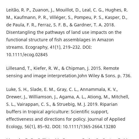
Leitão, R. P., Zuanon, J., Mouillot, D., Leal, C. G., Hughes, R.
M., Kaufmann, P. R., Villéger, S., Pompeu, P. S., Kasper, D.,
de Paula, F. R., Ferraz, S. F. B., & Gardner, T. A. 2018.
Disentangling the pathways of land use impacts on the
functional structure of fish assemblages in Amazon
streams. Ecography, 41(1), 219–232. DOI:
10.1111/ecog.02845
Lillesand, T., Kiefer, R. W., & Chipman, J. 2015. Remote
sensing and image interpretation.John Wiley & Sons. p. 736.
Luke, S. H., Slade, E. M., Gray, C. L., Annammala, K. V.,
Drewer, J., Williamson, J., Agama, A. L., Ationg, M., Mitchell,
S. L., Vairappan, C. S., & Struebig, M. J. 2019. Riparian
buffers in tropical agriculture: Scientific support,
effectiveness and directions for policy. Journal of Applied
Ecology, 56(1), 85–92. DOI: 10.1111/1365-2664.13280