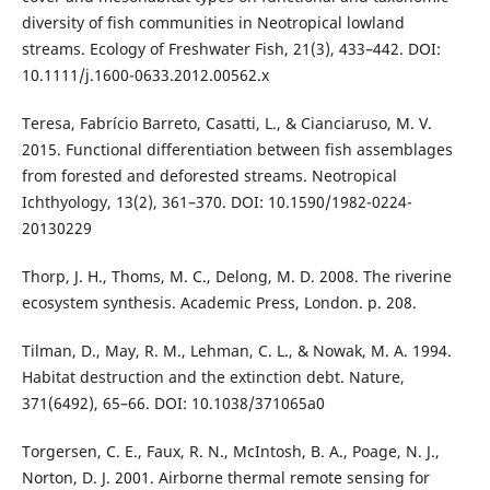
diversity of fish communities in Neotropical lowland
streams. Ecology of Freshwater Fish, 21(3), 433–442. DOI:
10.1111/j.1600-0633.2012.00562.x
Teresa, Fabrício Barreto, Casatti, L., & Cianciaruso, M. V.
2015. Functional differentiation between fish assemblages
from forested and deforested streams. Neotropical
Ichthyology, 13(2), 361–370. DOI: 10.1590/1982-0224-
20130229
Thorp, J. H., Thoms, M. C., Delong, M. D. 2008. The riverine
ecosystem synthesis. Academic Press, London. p. 208.
Tilman, D., May, R. M., Lehman, C. L., & Nowak, M. A. 1994.
Habitat destruction and the extinction debt. Nature,
371(6492), 65–66. DOI: 10.1038/371065a0
Torgersen, C. E., Faux, R. N., McIntosh, B. A., Poage, N. J.,
Norton, D. J. 2001. Airborne thermal remote sensing for