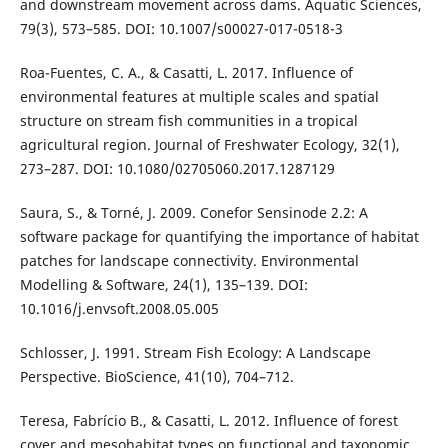
and downstream movement across dams. Aquatic Sciences,
79(3), 573–585. DOI: 10.1007/s00027-017-0518-3
Roa-Fuentes, C. A., & Casatti, L. 2017. Influence of
environmental features at multiple scales and spatial
structure on stream fish communities in a tropical
agricultural region. Journal of Freshwater Ecology, 32(1),
273–287. DOI: 10.1080/02705060.2017.1287129
Saura, S., & Torné, J. 2009. Conefor Sensinode 2.2: A
software package for quantifying the importance of habitat
patches for landscape connectivity. Environmental
Modelling & Software, 24(1), 135–139. DOI:
10.1016/j.envsoft.2008.05.005
Schlosser, J. 1991. Stream Fish Ecology: A Landscape
Perspective. BioScience, 41(10), 704–712.
Teresa, Fabrício B., & Casatti, L. 2012. Influence of forest
cover and mesohabitat types on functional and taxonomic