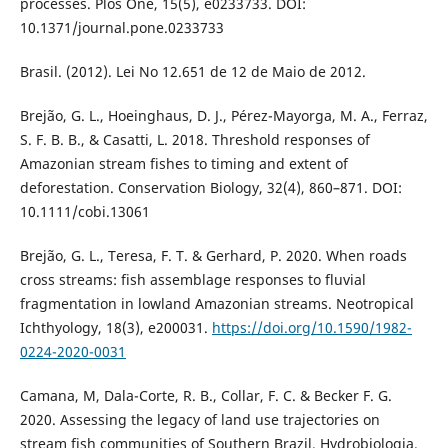
processes. Plos One, 15(5), e0233733. DOI:
10.1371/journal.pone.0233733
Brasil. (2012). Lei No 12.651 de 12 de Maio de 2012.
Brejão, G. L., Hoeinghaus, D. J., Pérez-Mayorga, M. A., Ferraz,
S. F. B. B., & Casatti, L. 2018. Threshold responses of
Amazonian stream fishes to timing and extent of
deforestation. Conservation Biology, 32(4), 860–871. DOI:
10.1111/cobi.13061
Brejão, G. L., Teresa, F. T. & Gerhard, P. 2020. When roads
cross streams: fish assemblage responses to fluvial
fragmentation in lowland Amazonian streams. Neotropical
Ichthyology, 18(3), e200031.
https://doi.org/10.1590/1982-
0224-2020-0031
Camana, M, Dala-Corte, R. B., Collar, F. C. & Becker F. G.
2020. Assessing the legacy of land use trajectories on
stream fish communities of Southern Brazil. Hydrobiologia.