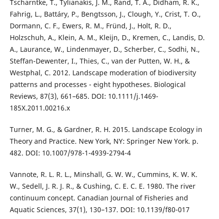
Tscharntke, T., Tylianakis, J. M., Rand, T. A., Didham, R. K.,
Fahrig, L., Battáry, P., Bengtsson, J., Clough, Y., Crist, T. O.,
Dormann, C. F., Ewers, R. M., Fründ, J., Holt, R. D.,
Holzschuh, A., Klein, A. M., Kleijn, D., Kremen, C., Landis, D.
A., Laurance, W., Lindenmayer, D., Scherber, C., Sodhi, N.,
Steffan-Dewenter, I., Thies, C., van der Putten, W. H., &
Westphal, C. 2012. Landscape moderation of biodiversity
patterns and processes - eight hypotheses. Biological
Reviews, 87(3), 661–685. DOI: 10.1111/j.1469-
185X.2011.00216.x
Turner, M. G., & Gardner, R. H. 2015. Landscape Ecology in
Theory and Practice. New York, NY: Springer New York. p.
482. DOI: 10.1007/978-1-4939-2794-4
Vannote, R. L. R. L., Minshall, G. W. W., Cummins, K. W. K.
W., Sedell, J. R. J. R., & Cushing, C. E. C. E. 1980. The river
continuum concept. Canadian Journal of Fisheries and
Aquatic Sciences, 37(1), 130–137. DOI: 10.1139/f80-017