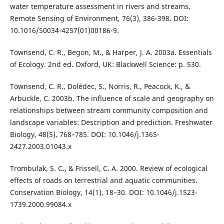
water temperature assessment in rivers and streams.
Remote Sensing of Environment, 76(3), 386-398. DOI:
10.1016/S0034-4257(01)00186-9.
Townsend, C. R., Begon, M., & Harper, J. A. 2003a. Essentials
of Ecology. 2nd ed. Oxford, UK: Blackwell Science: p. 530.
Townsend, C. R., Dolédec, S., Norris, R., Peacock, K., &
Arbuckle, C. 2003b. The influence of scale and geography on
relationships between stream community composition and
landscape variables: Description and prediction. Freshwater
Biology, 48(5), 768–785. DOI: 10.1046/j.1365-
2427.2003.01043.x
Trombulak, S. C., & Frissell, C. A. 2000. Review of ecological
effects of roads on terrestrial and aquatic communities.
Conservation Biology, 14(1), 18–30. DOI: 10.1046/j.1523-
1739.2000.99084.x