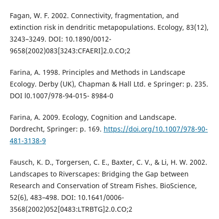
Fagan, W. F. 2002. Connectivity, fragmentation, and
extinction risk in dendritic metapopulations. Ecology, 83(12),
3243–3249. DOI: 10.1890/0012-
9658(2002)083[3243:CFAERI]2.0.CO;2
Farina, A. 1998. Principles and Methods in Landscape
Ecology. Derby (UK), Chapman & Hall Ltd. e Springer: p. 235.
DOI l0.1007/978-94-015- 8984-0
Farina, A. 2009. Ecology, Cognition and Landscape.
Dordrecht, Springer: p. 169.
https://doi.org/10.1007/978-90-
481-3138-9
Fausch, K. D., Torgersen, C. E., Baxter, C. V., & Li, H. W. 2002.
Landscapes to Riverscapes: Bridging the Gap between
Research and Conservation of Stream Fishes. BioScience,
52(6), 483–498. DOI: 10.1641/0006-
3568(2002)052[0483:LTRBTG]2.0.CO;2