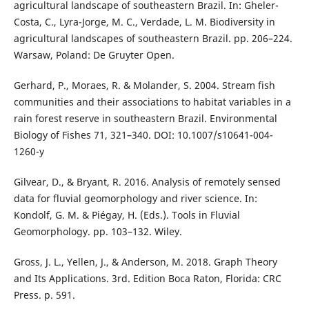
agricultural landscape of southeastern Brazil. In: Gheler-
Costa, C., Lyra-Jorge, M. C., Verdade, L. M. Biodiversity in
agricultural landscapes of southeastern Brazil. pp. 206–224.
Warsaw, Poland: De Gruyter Open.
Gerhard, P., Moraes, R. & Molander, S. 2004. Stream fish
communities and their associations to habitat variables in a
rain forest reserve in southeastern Brazil. Environmental
Biology of Fishes 71, 321–340. DOI: 10.1007/s10641-004-
1260-y
Gilvear, D., & Bryant, R. 2016. Analysis of remotely sensed
data for fluvial geomorphology and river science. In:
Kondolf, G. M. & Piégay, H. (Eds.). Tools in Fluvial
Geomorphology. pp. 103–132. Wiley.
Gross, J. L., Yellen, J., & Anderson, M. 2018. Graph Theory
and Its Applications. 3rd. Edition Boca Raton, Florida: CRC
Press. p. 591.