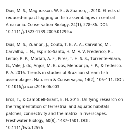
Dias, M. S., Magnusson, W. E., & Zuanon, J. 2010. Effects of
reduced-impact logging on fish assemblages in central
Amazonia. Conservation Biology, 24(1), 278–86. DOI:
10.1111/j.1523-1739.2009.01299.x
Dias, M. S., Zuanon, J., Couto, T. B. A. A., Carvalho, M.,
Carvalho, L. N., Espírito-Santo, H. M. V. V, Frederico, R.,
Leitão, R. P., Mortati, A. F., Pires, T. H. S. S., Torrente-Vilara,
G., Vale, J. do, Anjos, M. B. dos, Mendonça, F. P., & Tedesco,
P. A. 2016. Trends in studies of Brazilian stream fish
assemblages. Natureza & Conservação, 14(2), 106–111. DOI:
10.1016/j.ncon.2016.06.003
Erős, T., & Campbell-Grant, E. H. 2015. Unifying research on
the fragmentation of terrestrial and aquatic habitats:
patches, connectivity and the matrix in riverscapes.
Freshwater Biology, 60(8), 1487–1501. DOI:
10.1111/fwb.12596