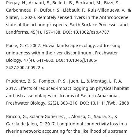
Piégay, H., Arnaud, F., Belletti, B., Bertrand, M., Bizzi, S.,
Carbonneau, P., Dufour, S., Liébault, F., Ruiz‐Villanueva, V., &
Slater, L. 2020. Remotely sensed rivers in the Anthropocene:
state of the art and prospects. Earth Surface Processes and
Landforms, 45(1), 157–188. DOI: 10.1002/esp.4787
Poole, G. C. 2002. Fluvial landscape ecology: addressing
uniqueness within the river discontinuum. Freshwater
Biology, 47(4), 641–660. DOI: 10.1046/j.1365-
2427.2002.00922.x
Prudente, B. S., Pompeu, P. S., Juen, L., & Montag, L. F. A.
2017. Effects of reduced-impact logging on physical habitat
and fish assemblages in streams of Eastern Amazonia.
Freshwater Biology, 62(2), 303–316. DOI: 10.1111/fwb.12868
Rincón, G., Solana-Gutiérrez, J., Alonso, C., Saura, S., &
García de Jalón, D. 2017. Longitudinal connectivity loss in a
riverine network: accounting for the likelihood of upstream