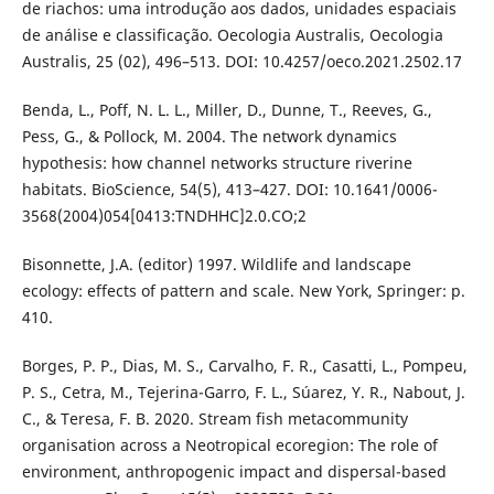
de riachos: uma introdução aos dados, unidades espaciais
de análise e classificação. Oecologia Australis, Oecologia
Australis, 25 (02), 496–513. DOI: 10.4257/oeco.2021.2502.17
Benda, L., Poff, N. L. L., Miller, D., Dunne, T., Reeves, G.,
Pess, G., & Pollock, M. 2004. The network dynamics
hypothesis: how channel networks structure riverine
habitats. BioScience, 54(5), 413–427. DOI: 10.1641/0006-
3568(2004)054[0413:TNDHHC]2.0.CO;2
Bisonnette, J.A. (editor) 1997. Wildlife and landscape
ecology: effects of pattern and scale. New York, Springer: p.
410.
Borges, P. P., Dias, M. S., Carvalho, F. R., Casatti, L., Pompeu,
P. S., Cetra, M., Tejerina-Garro, F. L., Súarez, Y. R., Nabout, J.
C., & Teresa, F. B. 2020. Stream fish metacommunity
organisation across a Neotropical ecoregion: The role of
environment, anthropogenic impact and dispersal-based