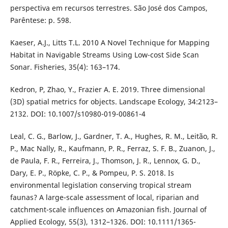
perspectiva em recursos terrestres. São José dos Campos,
Parêntese: p. 598.
Kaeser, A.J., Litts T.L. 2010 A Novel Technique for Mapping
Habitat in Navigable Streams Using Low-cost Side Scan
Sonar. Fisheries, 35(4): 163–174.
Kedron, P, Zhao, Y., Frazier A. E. 2019. Three dimensional
(3D) spatial metrics for objects. Landscape Ecology, 34:2123–
2132. DOI: 10.1007/s10980-019-00861-4
Leal, C. G., Barlow, J., Gardner, T. A., Hughes, R. M., Leitão, R.
P., Mac Nally, R., Kaufmann, P. R., Ferraz, S. F. B., Zuanon, J.,
de Paula, F. R., Ferreira, J., Thomson, J. R., Lennox, G. D.,
Dary, E. P., Röpke, C. P., & Pompeu, P. S. 2018. Is
environmental legislation conserving tropical stream
faunas? A large-scale assessment of local, riparian and
catchment-scale influences on Amazonian fish. Journal of
Applied Ecology, 55(3), 1312–1326. DOI: 10.1111/1365-