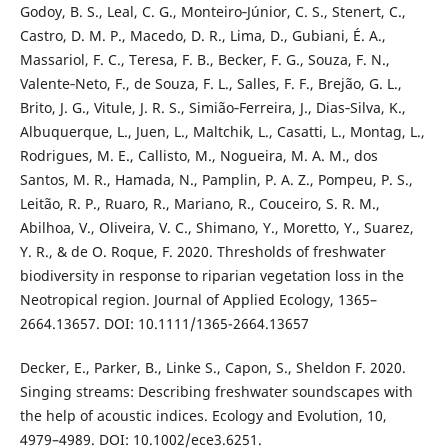
Godoy, B. S., Leal, C. G., Monteiro‐Júnior, C. S., Stenert, C.,
Castro, D. M. P., Macedo, D. R., Lima, D., Gubiani, É. A.,
Massariol, F. C., Teresa, F. B., Becker, F. G., Souza, F. N.,
Valente‐Neto, F., de Souza, F. L., Salles, F. F., Brejão, G. L.,
Brito, J. G., Vitule, J. R. S., Simião‐Ferreira, J., Dias‐Silva, K.,
Albuquerque, L., Juen, L., Maltchik, L., Casatti, L., Montag, L.,
Rodrigues, M. E., Callisto, M., Nogueira, M. A. M., dos
Santos, M. R., Hamada, N., Pamplin, P. A. Z., Pompeu, P. S.,
Leitão, R. P., Ruaro, R., Mariano, R., Couceiro, S. R. M.,
Abilhoa, V., Oliveira, V. C., Shimano, Y., Moretto, Y., Suarez,
Y. R., & de O. Roque, F. 2020. Thresholds of freshwater
biodiversity in response to riparian vegetation loss in the
Neotropical region. Journal of Applied Ecology, 1365–
2664.13657. DOI: 10.1111/1365-2664.13657
Decker, E., Parker, B., Linke S., Capon, S., Sheldon F. 2020.
Singing streams: Describing freshwater soundscapes with
the help of acoustic indices. Ecology and Evolution, 10,
4979–4989. DOI: 10.1002/ece3.6251.