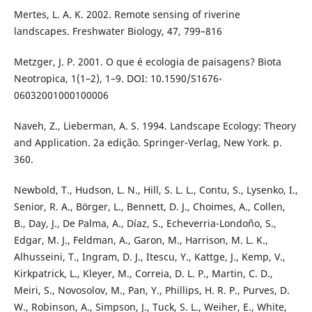
Mertes, L. A. K. 2002. Remote sensing of riverine
landscapes. Freshwater Biology, 47, 799–816
Metzger, J. P. 2001. O que é ecologia de paisagens? Biota
Neotropica, 1(1–2), 1–9. DOI: 10.1590/S1676-
06032001000100006
Naveh, Z., Lieberman, A. S. 1994. Landscape Ecology: Theory
and Application. 2a edição. Springer-Verlag, New York. p.
360.
Newbold, T., Hudson, L. N., Hill, S. L. L., Contu, S., Lysenko, I.,
Senior, R. A., Börger, L., Bennett, D. J., Choimes, A., Collen,
B., Day, J., De Palma, A., Díaz, S., Echeverria-Londoño, S.,
Edgar, M. J., Feldman, A., Garon, M., Harrison, M. L. K.,
Alhusseini, T., Ingram, D. J., Itescu, Y., Kattge, J., Kemp, V.,
Kirkpatrick, L., Kleyer, M., Correia, D. L. P., Martin, C. D.,
Meiri, S., Novosolov, M., Pan, Y., Phillips, H. R. P., Purves, D.
W., Robinson, A., Simpson, J., Tuck, S. L., Weiher, E., White,