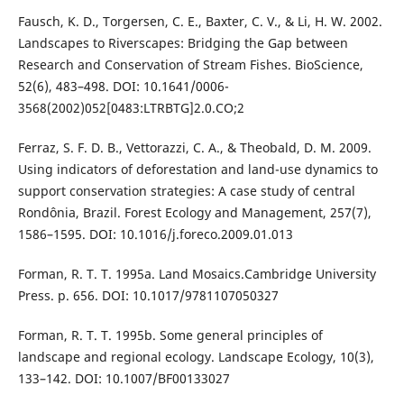
Fausch, K. D., Torgersen, C. E., Baxter, C. V., & Li, H. W. 2002.
Landscapes to Riverscapes: Bridging the Gap between
Research and Conservation of Stream Fishes. BioScience,
52(6), 483–498. DOI: 10.1641/0006-
3568(2002)052[0483:LTRBTG]2.0.CO;2
Ferraz, S. F. D. B., Vettorazzi, C. A., & Theobald, D. M. 2009.
Using indicators of deforestation and land-use dynamics to
support conservation strategies: A case study of central
Rondônia, Brazil. Forest Ecology and Management, 257(7),
1586–1595. DOI: 10.1016/j.foreco.2009.01.013
Forman, R. T. T. 1995a. Land Mosaics.Cambridge University
Press. p. 656. DOI: 10.1017/9781107050327
Forman, R. T. T. 1995b. Some general principles of
landscape and regional ecology. Landscape Ecology, 10(3),
133–142. DOI: 10.1007/BF00133027