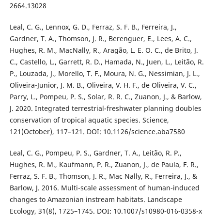
2664.13028
Leal, C. G., Lennox, G. D., Ferraz, S. F. B., Ferreira, J.,
Gardner, T. A., Thomson, J. R., Berenguer, E., Lees, A. C.,
Hughes, R. M., MacNally, R., Aragão, L. E. O. C., de Brito, J.
C., Castello, L., Garrett, R. D., Hamada, N., Juen, L., Leitão, R.
P., Louzada, J., Morello, T. F., Moura, N. G., Nessimian, J. L.,
Oliveira-Junior, J. M. B., Oliveira, V. H. F., de Oliveira, V. C.,
Parry, L., Pompeu, P. S., Solar, R. R. C., Zuanon, J., & Barlow,
J. 2020. Integrated terrestrial-freshwater planning doubles
conservation of tropical aquatic species. Science,
121(October), 117–121. DOI: 10.1126/science.aba7580
Leal, C. G., Pompeu, P. S., Gardner, T. A., Leitão, R. P.,
Hughes, R. M., Kaufmann, P. R., Zuanon, J., de Paula, F. R.,
Ferraz, S. F. B., Thomson, J. R., Mac Nally, R., Ferreira, J., &
Barlow, J. 2016. Multi-scale assessment of human-induced
changes to Amazonian instream habitats. Landscape
Ecology, 31(8), 1725–1745. DOI: 10.1007/s10980-016-0358-x