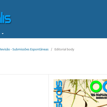
t
e Revisão - Submissões Espontâneas
/
Editorial body