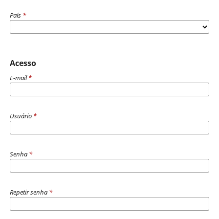
País
*
Acesso
E-mail
*
Usuário
*
Senha
*
Repetir senha
*