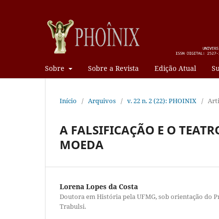
Sobre
Sobre a Revista
Edição Atual
Su
Início
/
Arquivos
/
v. 22 n. 2 (22): PHOINIX
/
Art
A FALSIFICAÇÃO E O TEAT
MOEDA
Lorena Lopes da Costa
Doutora em História pela UFMG, sob orientação do P
Trabulsi.