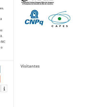
es.
sa
os
 A
Y-NC
 o
Visitantes