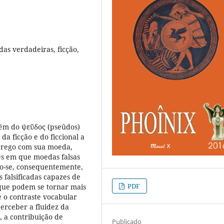
das verdadeiras, ficção,
além do ψεῦδος (pseûdos)
a ficção e do ficcional a
 grego com sua moeda,
es em que moedas falsas
do-se, consequentemente,
falsificadas capazes de
PDF
 que podem se tornar mais
e o contraste vocabular
erceber a fluidez da
, a contribuição de
Publicado