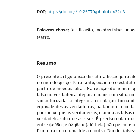
DOI:
https://doi.org/10.26770/phoinix.v22n3
Palavras-chave:
falsificação, moedas falsas, moe
teatro.
Resumo
O presente artigo busca discutir a ficção para 
no mundo grego. Para tanto, examino o estatuto d
partir de moedas falsas. Na relação do homem
falsa ou verdadeira, deparamo-nos com situaçõ
são autorizadas a integrar a circulação, tornan
equivalentes às verdadeiras; há também moedas 
pôr em xeque as verdadeiras; e ainda as falsas
verdadeiras do que as reais. É preciso notar qu
entre ψεῦδος e ἀλήθεια (alétheia) não permite p
fronteira entre uma ideia e outra. Donde, talvez