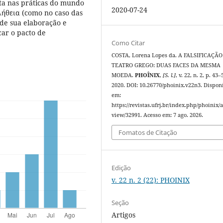
ta nas práticas do mundo
2020-07-24
λήθεια (como no caso das
de sua elaboração e
icar o pacto de
Como Citar
COSTA, Lorena Lopes da. A FALSIFICAÇÃO
TEATRO GREGO: DUAS FACES DA MESMA
MOEDA.
PHOÎNIX
,
[S. l.]
, v. 22, n. 2, p. 43–
2020. DOI: 10.26770/phoinix.v22n3. Dispon
em:
https://revistas.ufrj.br/index.php/phoinix/a
view/32991. Acesso em: 7 ago. 2026.
Fomatos de Citação
Edição
v. 22 n. 2 (22): PHOINIX
Seção
Artigos