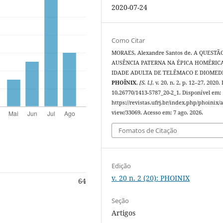
2020-07-24
Como Citar
MORAES, Alexandre Santos de. A QUESTÃ
AUSÊNCIA PATERNA NA ÉPICA HOMÉRICA
IDADE ADULTA DE TELÊMACO E DIOMED
PHOÎNIX
,
[S. l.]
, v. 20, n. 2, p. 12–27, 2020.
10.26770/1413-5787_20-2_1. Disponível em:
https://revistas.ufrj.br/index.php/phoinix/a
view/33069. Acesso em: 7 ago. 2026.
Fomatos de Citação
Edição
v. 20 n. 2 (20): PHOINIX
64
Seção
Artigos