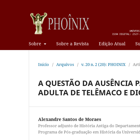
Sobre
Sobre a Revista
Edição Atual
Su
Início
/
Arquivos
/
v. 20 n. 2 (20): PHOINIX
/
Art
A QUESTÃO DA AUSÊNCIA P
ADULTA DE TELÊMACO E D
Alexandre Santos de Moraes
Professor adjunto de História Antiga do Departament
Programa de Pós-graduação em História da Universi