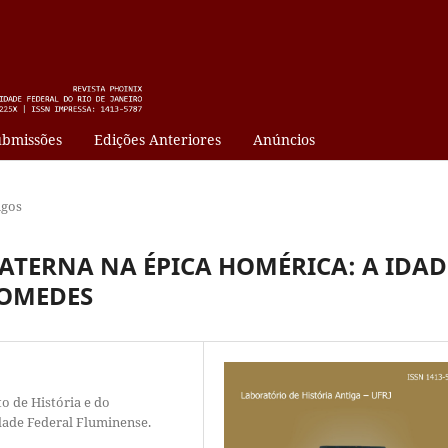
bmissões
Edições Anteriores
Anúncios
igos
ATERNA NA ÉPICA HOMÉRICA: A IDAD
IOMEDES
o de História e do
dade Federal Fluminense.