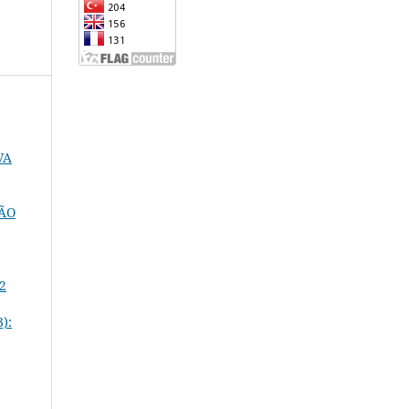
VA
ÇÃO
 2
3):