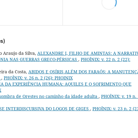
s)
 Araujo da Silva,
ALEXANDRE I, FILHO DE AMINTAS: A NARRATI
NIA NAS GUERRAS GRECO-PÉRSICAS
,
PHOÎNIX: v. 22 n. 2 (22):
ira da Costa,
ABIDOS E OSÍRIS ALÉM DOS FARAÓS: A MANUTEN
A
,
PHOÎNIX: v. 26 n. 2 (26): PHOINIX
A DA EXPERIÊNCIA HUMANA: AQUILES E O SOFRIMENTO QUE
X
sombra de Orestes no caminho da idade adulta
,
PHOÎNIX: v. 19 n.
E INTERDISCURSIVA DO LOGOS DE GIGES
,
PHOÎNIX: v. 23 n. 2 (2