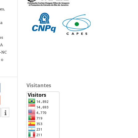
es.
sa
os
 A
Y-NC
 o
Visitantes