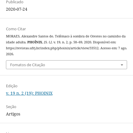
Publicado
2020-07-24
Como Citar
MORAES, Alexandre Santos de. Telêmaco à sombra de Orestes no caminho da
idade adulta.
PHOÎNIX
,
[S. l.]
, v. 19, n. 2, p. 58–69, 2020. Disponível em:
https://revistas.ufrj.br/index.php/phoinix/article/view/33512. Acesso em: 7 ago.
2026.
Fomatos de Citação
Edição
v. 19 n. 2 (19): PHOINIX
Seção
Artigos