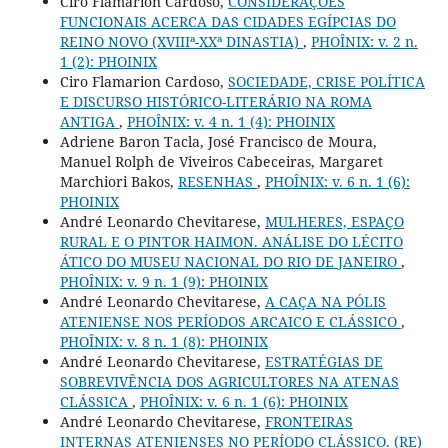
Ciro Flamarion Cardoso,
CONSIDERAÇÕES
FUNCIONAIS ACERCA DAS CIDADES EGÍPCIAS DO
REINO NOVO (XVIIIª-XXª DINASTIA)
,
PHOÎNIX: v. 2 n.
1 (2): PHOINIX
Ciro Flamarion Cardoso,
SOCIEDADE, CRISE POLÍTICA
E DISCURSO HISTÓRICO-LITERÁRIO NA ROMA
ANTIGA
,
PHOÎNIX: v. 4 n. 1 (4): PHOINIX
Adriene Baron Tacla, José Francisco de Moura,
Manuel Rolph de Viveiros Cabeceiras, Margaret
Marchiori Bakos,
RESENHAS
,
PHOÎNIX: v. 6 n. 1 (6):
PHOINIX
André Leonardo Chevitarese,
MULHERES, ESPAÇO
RURAL E O PINTOR HAIMON. ANÁLISE DO LÉCITO
ÁTICO DO MUSEU NACIONAL DO RIO DE JANEIRO
,
PHOÎNIX: v. 9 n. 1 (9): PHOINIX
André Leonardo Chevitarese,
A CAÇA NA PÓLIS
ATENIENSE NOS PERÍODOS ARCAICO E CLÁSSICO
,
PHOÎNIX: v. 8 n. 1 (8): PHOINIX
André Leonardo Chevitarese,
ESTRATÉGIAS DE
SOBREVIVÊNCIA DOS AGRICULTORES NA ATENAS
CLÁSSICA
,
PHOÎNIX: v. 6 n. 1 (6): PHOINIX
André Leonardo Chevitarese,
FRONTEIRAS
INTERNAS ATENIENSES NO PERÍODO CLÁSSICO. (RE)