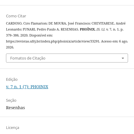
Como Citar
CARDOSO, Ciro Flamarion; DE MOURA, José Francisco; CHEVITARESE, André
Leonardo; FUNARI, Pedro Paulo A. RESENHAS.
PHOÎNIX
,
[S. l.]
, v. 7, n. 1, p.
379–386, 2020. Disponível em:
https://revistas.ufrj.br/index.php/phoinix/article/view/33291. Acesso em: 6 ago.
2026.
Fomatos de Citação
Edição
v. 7 n. 1 (7): PHOINIX
Seção
Resenhas
Licença