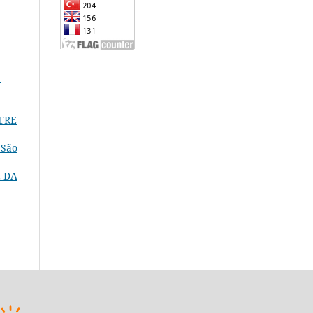
:
TRE
 São
 DA