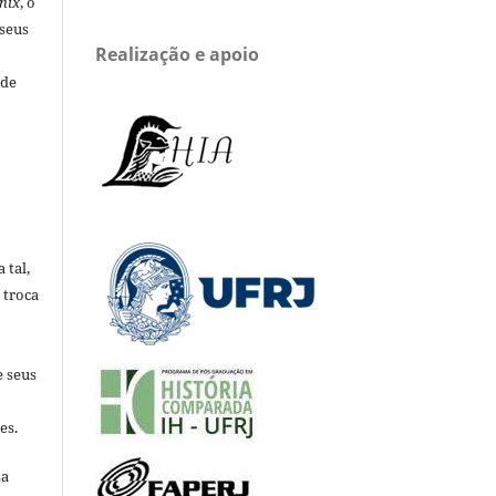
nix
, o
 seus
Realização e apoio
 de
 tal,
 troca
e seus
es.
sa