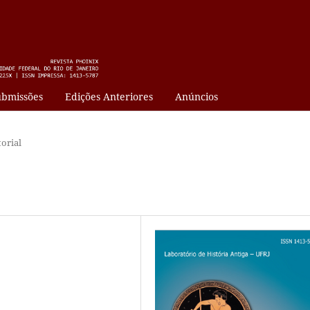
bmissões
Edições Anteriores
Anúncios
torial