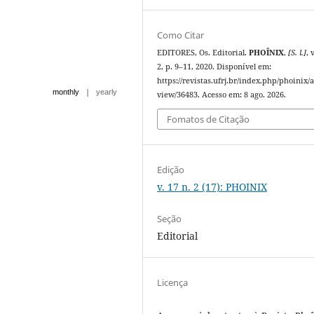
Como Citar
EDITORES, Os. Editorial.
PHOÎNIX
,
[S. l.]
, 
2, p. 9–11, 2020. Disponível em:
https://revistas.ufrj.br/index.php/phoinix/a
|
monthly
yearly
view/36483. Acesso em: 8 ago. 2026.
Fomatos de Citação
Edição
v. 17 n. 2 (17): PHOINIX
Seção
Editorial
Licença