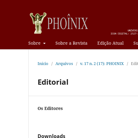
Sobre
Sobre a Revista
Edição Atual
Su
Início
/
Arquivos
/
v. 17 n. 2 (17): PHOINIX
/
Edi
Editorial
Os Editores
Downloads