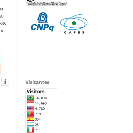
os
 A
Y-NC
 o
Visitantes