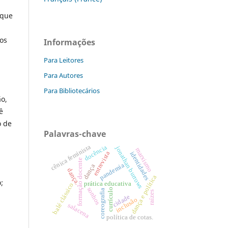
 que
os
Informações
Para Leitores
Para Autores
Para Bibliotecários
o,
ê
o de
Palavras-chave
cênica feminista
docência
jonathan burrows
marxismo
entrevista
identidades
formação docente
pandemia
dança
dança.
dança e política
;
prática educativa
balé clássico
sonhos
currículo
coreografia
raízes
cidade
inclusão
salacena
política de cotas.