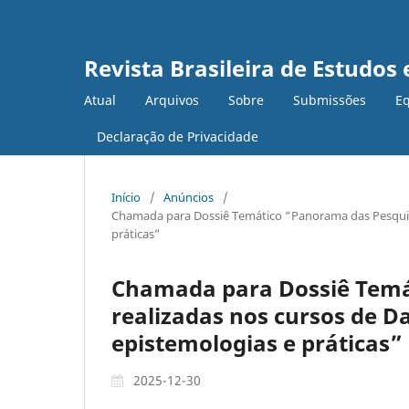
Revista Brasileira de Estudo
Atual
Arquivos
Sobre
Submissões
Eq
Declaração de Privacidade
Início
/
Anúncios
/
Chamada para Dossiê Temático “Panorama das Pesquisas
práticas”
Chamada para Dossiê Temá
realizadas nos cursos de D
epistemologias e práticas”
2025-12-30