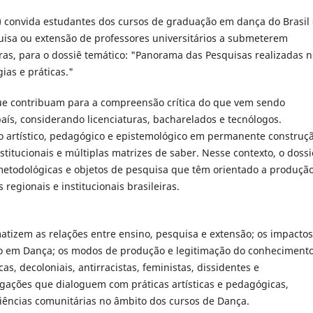
) convida estudantes dos cursos de graduação em dança do Brasil
uisa ou extensão de professores universitários a submeterem
as, para o dossiê temático: "Panorama das Pesquisas realizadas n
ias e práticas."
que contribuam para a compreensão crítica do que vem sendo
aís, considerando licenciaturas, bacharelados e tecnólogos.
artístico, pedagógico e epistemológico em permanente construçã
nstitucionais e múltiplas matrizes de saber. Nesse contexto, o dossi
etodológicas e objetos de pesquisa que têm orientado a produçã
egionais e institucionais brasileiras.
atizem as relações entre ensino, pesquisa e extensão; os impactos
ção em Dança; os modos de produção e legitimação do conhecimento
s, decoloniais, antirracistas, feministas, dissidentes e
gações que dialoguem com práticas artísticas e pedagógicas,
eriências comunitárias no âmbito dos cursos de Dança.