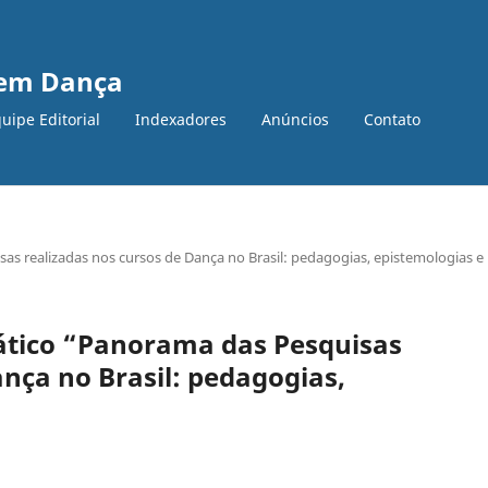
s em Dança
uipe Editorial
Indexadores
Anúncios
Contato
 realizadas nos cursos de Dança no Brasil: pedagogias, epistemologias e
tico “Panorama das Pesquisas
ança no Brasil: pedagogias,