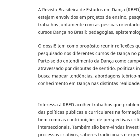
A Revista Brasileira de Estudos em Dança (RBED
estejam envolvidos em projetos de ensino, pesq
trabalhos juntamente com as pessoas orientador
cursos Dança no Brasil: pedagogias, epistemolog
O dossiê tem como propósito reunir reflexões 
pesquisado nos diferentes cursos de Dança no p
Parte-se do entendimento da Dança como campo 
atravessado por disputas de sentido, políticas i
busca mapear tendências, abordagens teórico-m
conhecimento em Dança nas distintas realidades r
Interessa à RBED acolher trabalhos que problem
das políticas públicas e curriculares na forma
bem como as contribuições de perspectivas crítica
interseccionais. Também são bem-vindas investi
processos criativos, saberes tradicionais e exp