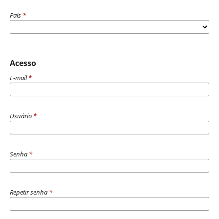
País
*
Acesso
E-mail
*
Usuário
*
Senha
*
Repetir senha
*