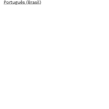
Português (Brasil)
Informações
Para Leitores
Para Autores
Para Bibliotecários