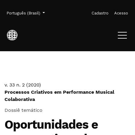
Ir para o menu de navegação principal
Ir para o conteúdo principal
Ir para o rodapé
Menu de administração
Idioma
Português (Brasil)
Cadastro
Acesso
v. 33 n. 2 (2020)
Processos Criativos em Performance Musical
Colaborativa
Dossiê temático
Oportunidades e