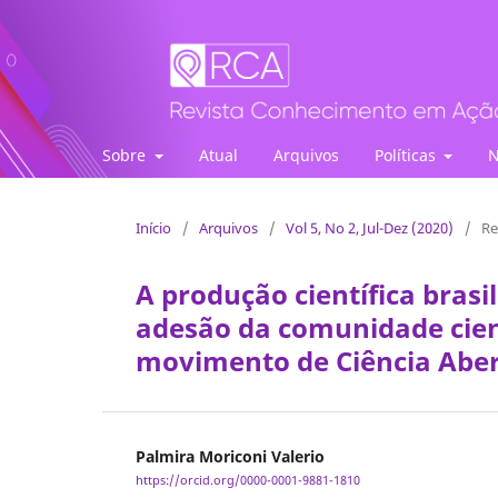
Revista Conhecimento em Ação
Sobre
Atual
Arquivos
Políticas
N
Início
/
Arquivos
/
Vol 5, No 2, Jul-Dez (2020)
/
Re
A produção científica brasi
adesão da comunidade cient
movimento de Ciência Aber
Palmira Moriconi Valerio
https://orcid.org/0000-0001-9881-1810