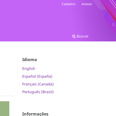
Cadastro
Acesso
Buscar
Idioma
English
Español (España)
Français (Canada)
Português (Brasil)
Informações