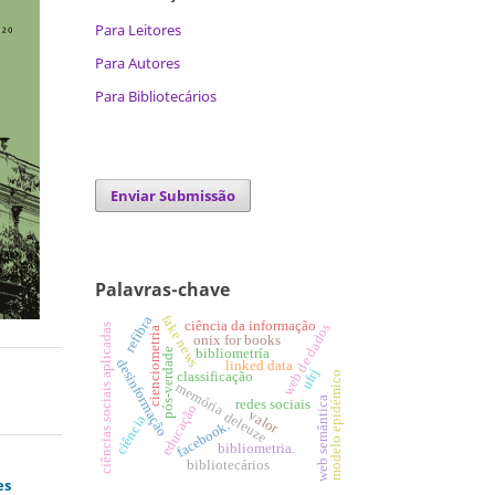
Para Leitores
Para Autores
Para Bibliotecários
Enviar Submissão
Palavras-chave
fake news
refibra
ciência da informação
web de dados
ciências sociais aplicadas
cienciometria
onix for books
bibliometría
pós-verdade
desinformação
linked data
ufrj
modelo epidémico
classificação
memória
web semântica
redes sociais
educação
valor
deleuze
ciência
facebook.
bibliometria.
bibliotecários
es