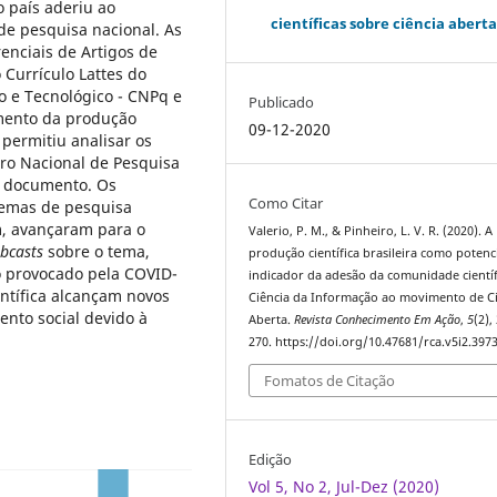
o país aderiu ao
científicas sobre ciência abert
de pesquisa nacional. As
enciais de Artigos de
 Currículo Lattes do
o e Tecnológico - CNPq e
Publicado
amento da produção
09-12-2020
 permitiu analisar os
tro Nacional de Pesquisa
e documento. Os
Como Citar
temas de pesquisa
m, avançaram para o
Valerio, P. M., & Pinheiro, L. V. R. (2020). A
bcasts
sobre
o tema,
produção científica brasileira como potenc
o provocado pela COVID-
indicador da adesão da comunidade científ
entífica alcançam novos
Ciência da Informação ao movimento de C
ento social devido à
Aberta.
Revista Conhecimento Em Ação
,
5
(2),
270. https://doi.org/10.47681/rca.v5i2.397
Fomatos de Citação
Edição
Vol 5, No 2, Jul-Dez (2020)