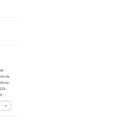
a
ial
ica de
iência
 233–
30