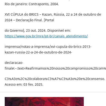
Rio de Janeiro: Contraponto, 2004.
XVI CÚPULA do BRICS – Kazan, Rússia, 22 a 24 de outubro de
2024 – Declaração Final. [Portal
do Governo], 23 out. 2024. Disponível em:
https://www.gov.br/mre/pt-br/canais_atendimento/
imprensa/notas-a-imprensa/xvi-cupula-do-brics-2013-
kazan-russia-22-a-24-de-outubro-de-2024-
declaracao-
final#:~:text=Reafirmamos%20nosso%20compromisso%20com
C3%A3o%2C%20colabora%C3%A7%C3%A3o%20e%20consenso.
Acesso em: 03 fev. 2025.