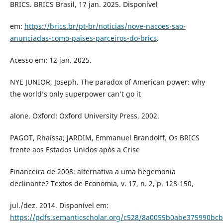
BRICS. BRICS Brasil, 17 jan. 2025. Disponível
em:
https://brics.br/pt-br/noticias/nove-nacoes-sao-
anunciadas-como-paises-parceiros-do-brics
.
Acesso em: 12 jan. 2025.
NYE JUNIOR, Joseph. The paradox of American power: why
the world’s only superpower can’t go it
alone. Oxford: Oxford University Press, 2002.
PAGOT, Rhaíssa; JARDIM, Emmanuel Brandolff. Os BRICS
frente aos Estados Unidos após a Crise
Financeira de 2008: alternativa a uma hegemonia
declinante? Textos de Economia, v. 17, n. 2, p. 128-150,
jul./dez. 2014. Disponível em:
https://pdfs.semanticscholar.org/c528/8a0055b0abe375990bc