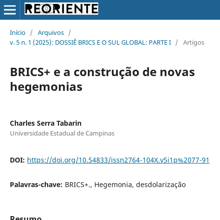
Início
/
Arquivos
/
v. 5 n. 1 (2025): DOSSIÊ BRICS E O SUL GLOBAL: PARTE I
/
Artigos
BRICS+ e a construção de novas
hegemonias
Charles Serra Tabarin
Universidade Estadual de Campinas
DOI:
https://doi.org/10.54833/issn2764-104X.v5i1p%2077-91
Palavras-chave:
BRICS+., Hegemonia, desdolarização
Resumo