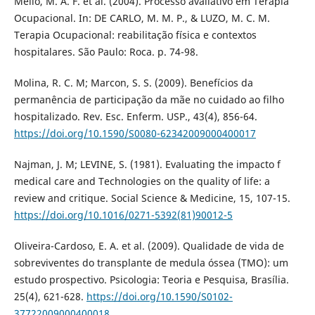
Mello, M. A. F. et al. (2004). Processo avaliativo em Terapia
Ocupacional. In: DE CARLO, M. M. P., & LUZO, M. C. M.
Terapia Ocupacional: reabilitação física e contextos
hospitalares. São Paulo: Roca. p. 74-98.
Molina, R. C. M; Marcon, S. S. (2009). Benefícios da
permanência de participação da mãe no cuidado ao filho
hospitalizado. Rev. Esc. Enferm. USP., 43(4), 856-64.
https://doi.org/10.1590/S0080-62342009000400017
Najman, J. M; LEVINE, S. (1981). Evaluating the impacto f
medical care and Technologies on the quality of life: a
review and critique. Social Science & Medicine, 15, 107-15.
https://doi.org/10.1016/0271-5392(81)90012-5
Oliveira-Cardoso, E. A. et al. (2009). Qualidade de vida de
sobreviventes do transplante de medula óssea (TMO): um
estudo prospectivo. Psicologia: Teoria e Pesquisa, Brasília.
25(4), 621-628.
https://doi.org/10.1590/S0102-
37722009000400018