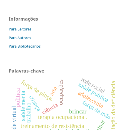
Informações
Para Leitores
Para Autores
Para Bibliotecários
Palavras-chave
rede social
força de pinça.
ocupações
avaliação da deficiência
saúde publica
arte
política
saúde mental
adolescente
criança
força da mão
ciência
trabalho
realidade virtual
brincar
terapia ocupacional.
treinamento de resistência