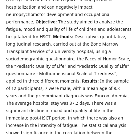
hospitalization and can negatively impact
neuropsychomotor development and occupational
performance.
Objective:
The study aimed to analyze the
fatigue, mood and quality of life of children and adolescents
hospitalized for HSCT.
Methods:
Descriptive, quantitative,
longitudinal research, carried out at the Bone Marrow
Transplant Service of a university hospital, using a
sociodemographic questionnaire, the Faces of Humor Scale,
the “Pediatric Quality of Life” and “Pediatric Quality of Life”
questionnaire - Multidimensional Scale of Tiredness”,
applied in three different moments.
Results:
In the sample
of 12 participants, 7 were male, with a mean age of 8.8
years and the predominant diagnosis was Fanconi Anemia.
The average hospital stay was 37.2 days. There was a
significant decline in mood and quality of life in the
immediate post-HSCT period, in which there was also an
increase in the intensity of fatigue. The statistical analysis
showed significance in the correlation between the