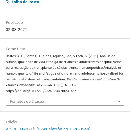
Folha de Rosto
Publicado
02-08-2021
Como Citar
Bastos, A. C., Santos, D. R. dos, Aguiar, J. de, & Loth, G. (2021). Análise do
humor, qualidade de vida e fadiga de crianças e adolescentes hospitalizados
para realização de transplante de células-tronco hematopoéticas/Analysis of
humor, quality of life and fatigue of children and adolescents hospitalized for
hematopoetic stem cell transplantation.
Revista Interinstitucional Brasileira De
Terapia Ocupacional - REVISBRATO
,
5
(3), 320–332.
https://doi.org/10.47222/2526-3544.rbto41482
Fomatos de Citação
Edição
v. 5 n. 3 (2021): (ISSN eletrônico 2526-3544)