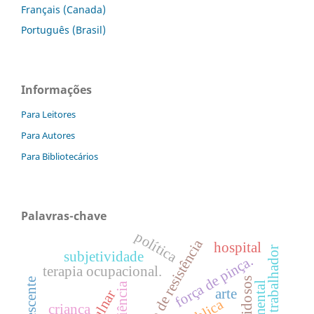
Français (Canada)
Português (Brasil)
Informações
Para Leitores
Para Autores
Para Bibliotecários
Palavras-chave
política
treinamento de resistência
hospital
saúde do trabalhador
subjetividade
força de pinça.
terapia ocupacional.
idosos
adolescente
ciência
arte
criança