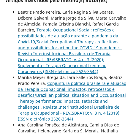
Artigos mais lidos pelo mesmo(s) autor(es)
Beatriz Prado Pereira, Carla Regina Silva Soares,
Débora Galvani, Marina Jorge da Silva, Marta Carvalho
de Almeida, Pamela Cristina Bianchi, Rafael Garcia
Barreiro,
Terapia Ocupacional Social: reflexões e
possibilidades de atuação durante a pandemia da
Covid-19/Social Occupational Therapy - reflections
and possibilities for action the COVID-19 pandemic
,
Revista Interinstitucional Brasileira de Terapia
Ocupacional - REVISBRATO: v. 4 n. 3 (2020):
Suplemento - Terapia Ocupacional frente ao
Coronavírus (ISSN eletrônico 2526-3544)
Marília Meyer Bregalda, Iara Falleiros Braga, Beatriz
Prado Pereira,
Conjuntura política brasileira e atuação
da Terapia Ocupacional: impactos, retrocessos e
desafios/Brazilian political situation and Occupational
Therapy performance: impacts, setbacks and
challenges
,
Revista Interinstitucional Brasileira de
Terapia Ocupacional - REVISBRATO: v. 3 n. 4 (2019):
(ISSN eletrônico 2526-3544)
Ana Carolina Fonsêca de Alcântara, Camila Dias de
Carvalho, Helenayane Karla da S. Morais, Nathalia