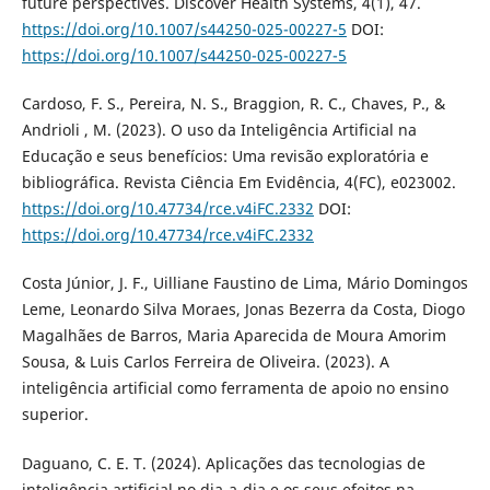
future perspectives. Discover Health Systems, 4(1), 47.
https://doi.org/10.1007/s44250-025-00227-5
DOI:
https://doi.org/10.1007/s44250-025-00227-5
Cardoso, F. S., Pereira, N. S., Braggion, R. C., Chaves, P., &
Andrioli , M. (2023). O uso da Inteligência Artificial na
Educação e seus benefícios: Uma revisão exploratória e
bibliográfica. Revista Ciência Em Evidência, 4(FC), e023002.
https://doi.org/10.47734/rce.v4iFC.2332
DOI:
https://doi.org/10.47734/rce.v4iFC.2332
Costa Júnior, J. F., Uilliane Faustino de Lima, Mário Domingos
Leme, Leonardo Silva Moraes, Jonas Bezerra da Costa, Diogo
Magalhães de Barros, Maria Aparecida de Moura Amorim
Sousa, & Luis Carlos Ferreira de Oliveira. (2023). A
inteligência artificial como ferramenta de apoio no ensino
superior.
Daguano, C. E. T. (2024). Aplicações das tecnologias de
inteligência artificial no dia-a-dia e os seus efeitos na