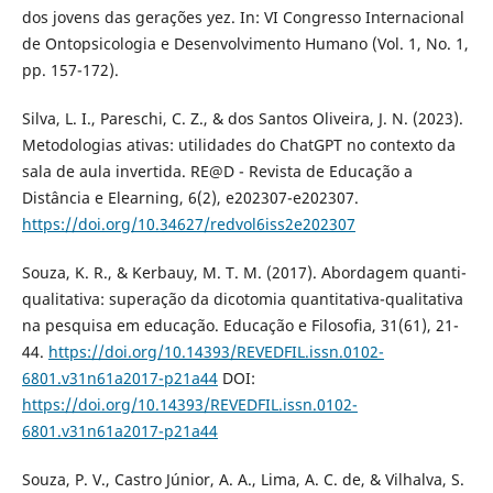
dos jovens das gerações yez. In: VI Congresso Internacional
de Ontopsicologia e Desenvolvimento Humano (Vol. 1, No. 1,
pp. 157-172).
Silva, L. I., Pareschi, C. Z., & dos Santos Oliveira, J. N. (2023).
Metodologias ativas: utilidades do ChatGPT no contexto da
sala de aula invertida. RE@D - Revista de Educação a
Distância e Elearning, 6(2), e202307-e202307.
https://doi.org/10.34627/redvol6iss2e202307
Souza, K. R., & Kerbauy, M. T. M. (2017). Abordagem quanti-
qualitativa: superação da dicotomia quantitativa-qualitativa
na pesquisa em educação. Educação e Filosofia, 31(61), 21-
44.
https://doi.org/10.14393/REVEDFIL.issn.0102-
6801.v31n61a2017-p21a44
DOI:
https://doi.org/10.14393/REVEDFIL.issn.0102-
6801.v31n61a2017-p21a44
Souza, P. V., Castro Júnior, A. A., Lima, A. C. de, & Vilhalva, S.