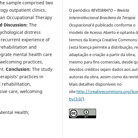
 The sample comprised two
ogy outpatient clinics.
O periódico
REVISBRATO -- Revista
can Occupational Therapy
interinstitucional Brasileira de Terapia
d Discussion:
The
Ocupacional
é publicado conforme o
ychological distress
modelo de Acesso Aberto e optante 
 recurrent experience of
termos da licença Creative Commons
 rehabilitation and
(esta licença permite a distribuição, r
tegrate mental health care
adaptação e criação a partir da obra,
s welcoming practices,
mesmo para fins comerciais, desde q
nt.
Conclusion:
The study
devidos créditos sejam dados aos aut
erapists’ practices in
autoras da obra, assim como da revist
 rehabilitation,
Mais detalhes disponíveis no
sive care, welcoming
site
http://creativecommons.org/lice
by/3.0/
).
 Mental Health;