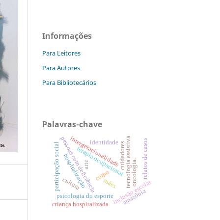
Informações
Para Leitores
Para Autores
Para Bibliotecários
Palavras-chave
intergeracionalidade
pessoas com deficiência
tecnologia assistiva
relatos de casos
identidade
cuidadores
participação social
terapia ocupacional
hospitalização
oncologia.
arte
corpo
cultura
mães
inclusão escolar
amazônia
psicologia do esporte
criança hospitalizada