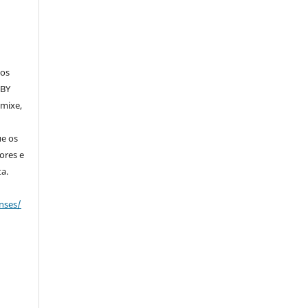
dos
 BY
emixe,
ue os
ores e
a.
nses/