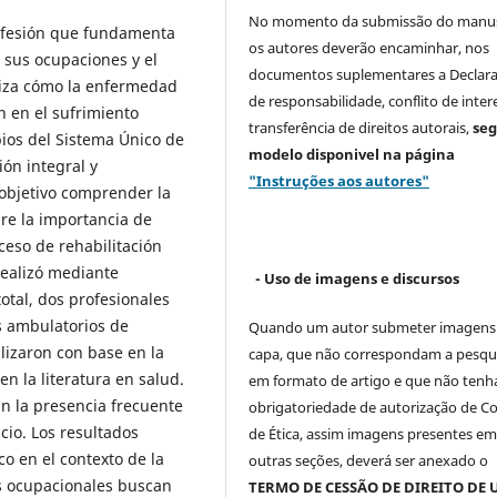
No momento da submissão do manus
ofesión que fundamenta
os autores deverão encaminhar, nos
, sus ocupaciones y el
documentos suplementares a Declar
aliza cómo la enfermedad
de responsabilidade, conflito de inter
en en el sufrimiento
transferência de direitos autorais,
se
pios del Sistema Único de
modelo
disponivel na página
ión integral y
"Instruções aos autores"
objetivo comprender la
re la importancia de
ceso de rehabilitación
realizó mediante
- Uso de imagens e discursos
otal, dos profesionales
s ambulatorios de
Quando um autor submeter imagens
lizaron con base en la
capa, que não correspondam a pesqu
n la literatura en salud.
em formato de artigo e que não ten
an la presencia frecuente
obrigatoriedade de autorização de C
cio. Los resultados
de Ética, assim imagens presentes e
co en el contexto de la
outras seções, deverá ser anexado o
as ocupacionales buscan
TERMO DE CESSÃO DE DIREITO DE 