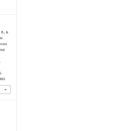
 B., &
de
onais
ntal
.
6.
9865