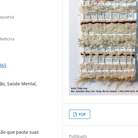
quiatria
Medicina
865
ção, Saúde Mental,
PDF
são que pauta suas
Publicado