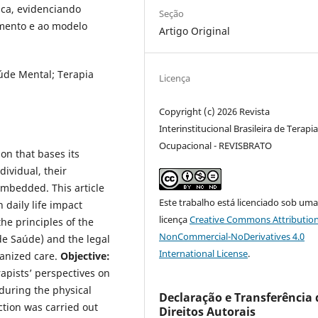
ica, evidenciando
Seção
imento e ao modelo
Artigo Original
aúde Mental; Terapia
Licença
Copyright (c) 2026 Revista
Interinstitucional Brasileira de Terapi
Ocupacional - REVISBRATO
on that bases its
dividual, their
embedded. This article
Este trabalho está licenciado sob um
 daily life impact
licença
Creative Commons Attribution
the principles of the
NonCommercial-NoDerivatives 4.0
de Saúde) and the legal
International License
.
anized care.
Objective:
apists’ perspectives on
during the physical
Declaração e Transferência 
ction was carried out
Direitos Autorais