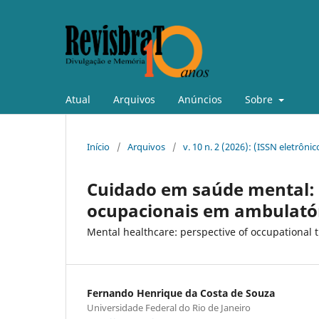
Atual
Arquivos
Anúncios
Sobre
Início
/
Arquivos
/
v. 10 n. 2 (2026): (ISSN eletrôni
Cuidado em saúde mental: 
ocupacionais em ambulatóri
Mental healthcare: perspective of occupational th
Fernando Henrique da Costa de Souza
Universidade Federal do Rio de Janeiro