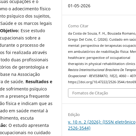
 suas ocupações e o
01-05-2026
como o adoecimento físico
to psíquico dos sujeitos,
 Saúde e os marcos legais
Como Citar
Objetivo:
Esse estudo
da Costa de Souza, F. H., Bouzada Romano,
cupacionais sobre a
Grego Del Cole, C. (2026). Cuidado em saú
durante o processo de
mental: perspectiva de terapeutas ocupaci
em ambulatórios de reabilitação física: Me
os foi realizada através
healthcare: perspective of occupational
 todo duas profissionais
therapists in physical rehabiliitation clinics 
rios de gerontologia e
Revista Interinstitucional Brasileira De Terapia
 base na Associação
Ocupacional - REVISBRATO
,
10
(2), 4060 – 407
ra de saúde.
Resultados e
https://doi.org/10.47222/2526-3544.rbto6
 de sofrimento psíquico
Fomatos de Citação
iam a presença frequente
ão física e indicam que as
dado em saúde mental à
Edição
olhimento, escuta
v. 10 n. 2 (2026): (ISSN eletrônico
são:
O estudo apresenta
2526-3544)
 ocupacionais no cuidado