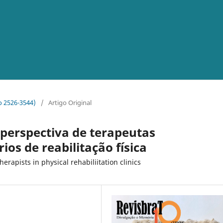
co 2526-3544)
/
Artigo Original
perspectiva de terapeutas
os de reabilitação física
erapists in physical rehabiliitation clinics