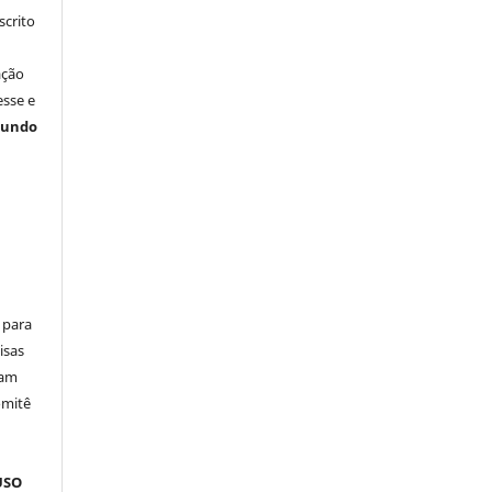
crito
ação
esse e
gundo
 para
isas
ham
omitê
m
USO