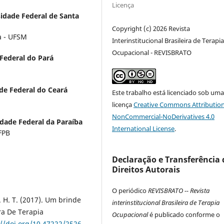
Licença
idade Federal de Santa
Copyright (c) 2026 Revista
a - UFSM
Interinstitucional Brasileira de Terapi
Ocupacional - REVISBRATO
Federal do Pará
de Federal do Ceará
Este trabalho está licenciado sob um
licença
Creative Commons Attribution
NonCommercial-NoDerivatives 4.0
idade Federal da Paraíba
International License
.
FPB
Declaração e Transferência 
Direitos Autorais
O periódico
REVISBRATO -- Revista
 L. H. T. (2017). Um brinde
interinstitucional Brasileira de Terapia
ira De Terapia
Ocupacional
é publicado conforme o
://doi.org/10.47222/2526-