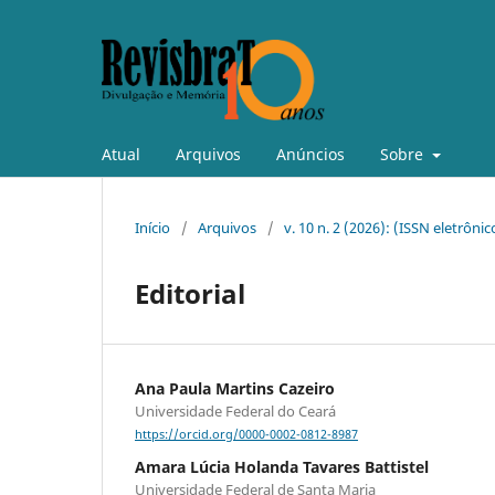
Atual
Arquivos
Anúncios
Sobre
Início
/
Arquivos
/
v. 10 n. 2 (2026): (ISSN eletrôni
Editorial
Ana Paula Martins Cazeiro
Universidade Federal do Ceará
https://orcid.org/0000-0002-0812-8987
Amara Lúcia Holanda Tavares Battistel
Universidade Federal de Santa Maria