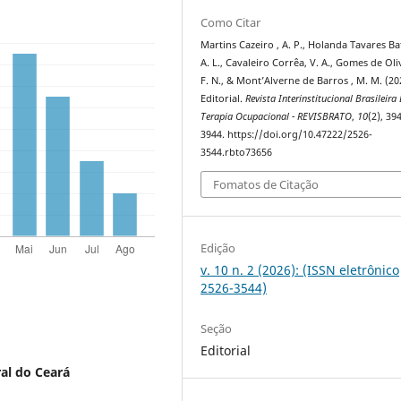
Como Citar
Martins Cazeiro , A. P., Holanda Tavares Bat
A. L., Cavaleiro Corrêa, V. A., Gomes de Oli
F. N., & Mont’Alverne de Barros , M. M. (20
Editorial.
Revista Interinstitucional Brasileira
Terapia Ocupacional - REVISBRATO
,
10
(2), 39
3944. https://doi.org/10.47222/2526-
3544.rbto73656
Fomatos de Citação
Edição
v. 10 n. 2 (2026): (ISSN eletrônico
2526-3544)
Seção
Editorial
al do Ceará
)