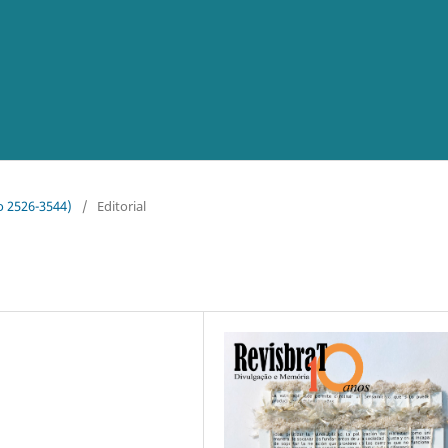
co 2526-3544)
/
Editorial