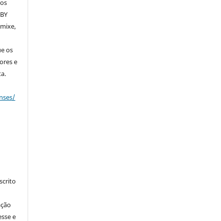
dos
 BY
emixe,
ue os
ores e
a.
nses/
crito
ação
esse e