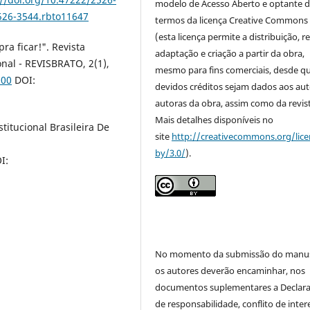
modelo de Acesso Aberto e optante 
2526-3544.rbto11647
termos da licença Creative Commons
(esta licença permite a distribuição, r
pra ficar!". Revista
adaptação e criação a partir da obra,
onal - REVISBRATO, 2(1),
mesmo para fins comerciais, desde q
000
DOI:
devidos créditos sejam dados aos aut
autoras da obra, assim como da revist
Mais detalhes disponíveis no
nstitucional Brasileira De
site
http://creativecommons.org/lice
by/3.0/
).
I:
No momento da submissão do manus
os autores deverão encaminhar, nos
documentos suplementares a Declar
de responsabilidade, conflito de inter