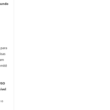
gundo
 para
isas
ham
omitê
m
USO
ível
 o