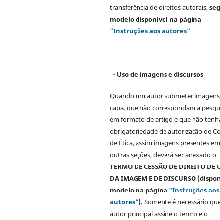
transferência de direitos autorais,
se
modelo
disponivel na página
"Instruções aos autores"
- Uso de imagens e discursos
Quando um autor submeter imagens
capa, que não correspondam a pesqu
em formato de artigo e que não ten
obrigatoriedade de autorização de C
de Ética, assim imagens presentes e
outras seções, deverá ser anexado o
TERMO DE CESSÃO DE DIREITO DE 
DA IMAGEM E DE DISCURSO (dispon
modelo na página
"Instruções aos
autores"
).
Somente é necessário que
autor principal assine o termo e o