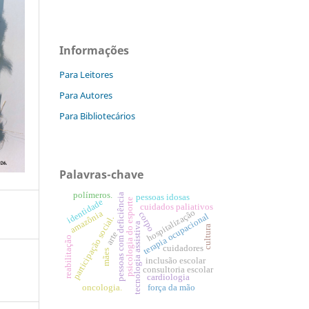
Informações
Para Leitores
Para Autores
Para Bibliotecários
Palavras-chave
polímeros.
pessoas com deficiência
pessoas idosas
psicologia do esporte
identidade
cuidados paliativos
hospitalização
amazônia
corpo
terapia ocupacional
participação social.
tecnologia assistiva
cultura
arte
reabilitação
cuidadores
mães
inclusão escolar
consultoria escolar
cardiologia
oncologia.
força da mão