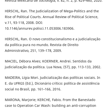
Revista Mexicana de Sociología, v. 82, n. 2, p. 429–460, 2020.
HIRSCHL, Ran. The Judicialization of Mega-Politics and the
Rise of Political Courts. Annual Review of Political Science,
v.11, 93-118, 2008. DOI:
10.1146/annurev.polisci.11.053006.183906.
HIRSCHL, Ran. O novo constitucionalismo e a judicialização
da política pura no mundo. Revista de Direito
Administrativo, 251, 139–178, 2009.
MACIEL, Débora Alves; KOERNER, Andrei. Sentidos da
judicialização da política. Lua Nova, (57), pp. 113-133, 2002.
MADEIRA, Lígia Mori. Judicialização das políticas sociais. In
E. da UFRGS (Ed.), Dicionário crítico: política de assistência
social no Brasil, pp. 161–166, 2016.
MARONA, Marjorie; KERCHE, Fabio. From the Banestado
case to Operation Car Wash: building an anti-corruption