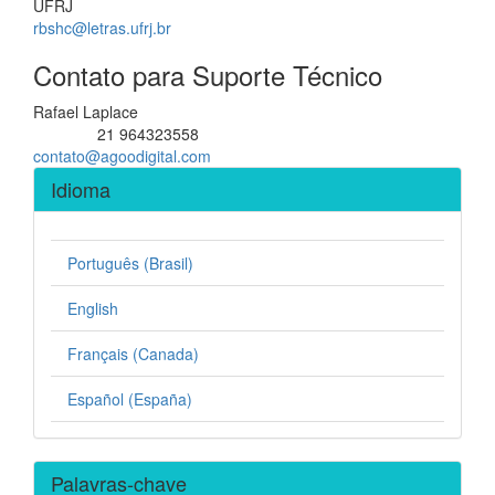
UFRJ
rbshc@letras.ufrj.br
Contato para Suporte Técnico
Rafael Laplace
21 964323558
Telefone
contato@agoodigital.com
Idioma
Português (Brasil)
English
Français (Canada)
Español (España)
Palavras-chave