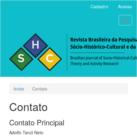
Acesso
Cadastro
Acesso
rápido
para
Toggl
o
naviga
conteúdo
da
página
Navegação
Principal
Conteúdo
principal
Barra
Lateral
Início
Contato
Contato
Contato Principal
Adolfo Tanzi Neto