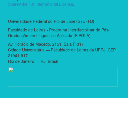
ShareAlike 4.0 International License
.
Universidade Federal do Rio de Janeiro (UFRJ)
Faculdade de Letras - Programa Interdisciplinar de Pós-
Graduação em Linguística Aplicada (PIPGLA)
Av. Horácio de Macedo, 2151. Sala F-317
Cidade Universitária — Faculdade de Letras da UFRJ. CEP
21941-917
Rio de Janeiro — RJ. Brasil