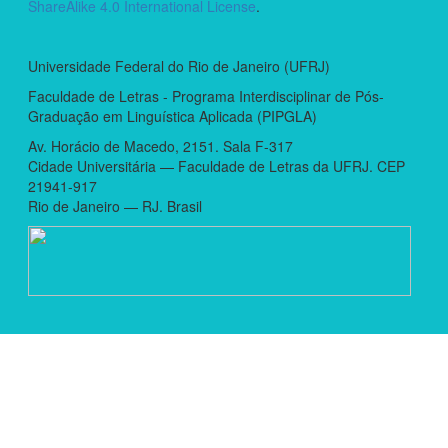
ShareAlike 4.0 International License
.
Universidade Federal do Rio de Janeiro (UFRJ)
Faculdade de Letras - Programa Interdisciplinar de Pós-
Graduação em Linguística Aplicada (PIPGLA)
Av. Horácio de Macedo, 2151. Sala F-317
Cidade Universitária — Faculdade de Letras da UFRJ. CEP
21941-917
Rio de Janeiro — RJ. Brasil