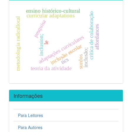
ensino histórico-cultural
crítica de colaboração
curricular adaptations
metodologia radicallocal
pesquisa
affordances
adaptações curriculares
inclusion;
le
inclusão escolar
inclusão;
surdos
tics
teoria da atividade
Informações
Para Leitores
Para Autores