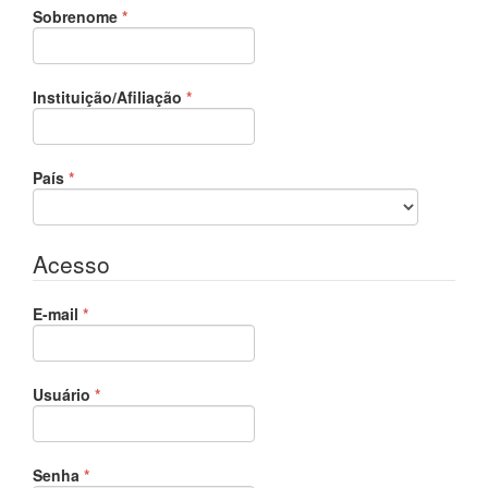
Obrigatório
Sobrenome
*
Obrigatório
Instituição/Afiliação
*
Obrigatório
País
*
Acesso
Obrigatório
E-mail
*
Obrigatório
Usuário
*
Obrigatório
Senha
*