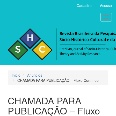
Acesso
Cadastro
Acesso
rápido
para
Toggl
o
naviga
conteúdo
da
página
Navegação
Principal
Conteúdo
principal
Barra
Lateral
Início
Anúncios
CHAMADA PARA PUBLICAÇÃO – Fluxo Contínuo
CHAMADA PARA
PUBLICAÇÃO – Fluxo