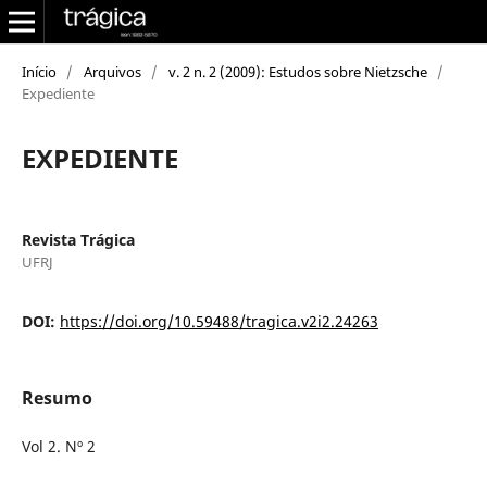
Início
/
Arquivos
/
v. 2 n. 2 (2009): Estudos sobre Nietzsche
/
Expediente
EXPEDIENTE
Revista Trágica
UFRJ
DOI:
https://doi.org/10.59488/tragica.v2i2.24263
Resumo
Vol 2. Nº 2