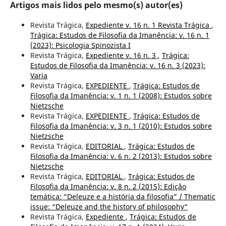
Artigos mais lidos pelo mesmo(s) autor(es)
Revista Trágica,
Expediente v. 16 n. 1 Revista Trágica
,
Trágica: Estudos de Filosofia da Imanência: v. 16 n. 1
(2023): Psicologia Spinozista I
Revista Trágica,
Expediente v. 16 n. 3
,
Trágica:
Estudos de Filosofia da Imanência: v. 16 n. 3 (2023):
Varia
Revista Trágica,
EXPEDIENTE
,
Trágica: Estudos de
Filosofia da Imanência: v. 1 n. 1 (2008): Estudos sobre
Nietzsche
Revista Trágica,
EXPEDIENTE
,
Trágica: Estudos de
Filosofia da Imanência: v. 3 n. 1 (2010): Estudos sobre
Nietzsche
Revista Trágica,
EDITORIAL
,
Trágica: Estudos de
Filosofia da Imanência: v. 6 n. 2 (2013): Estudos sobre
Nietzsche
Revista Trágica,
EDITORIAL
,
Trágica: Estudos de
Filosofia da Imanência: v. 8 n. 2 (2015): Edição
temática: “Deleuze e a história da filosofia” / Thematic
issue: “Deleuze and the history of philosophy“
Revista Trágica,
Expediente
,
Trágica: Estudos de