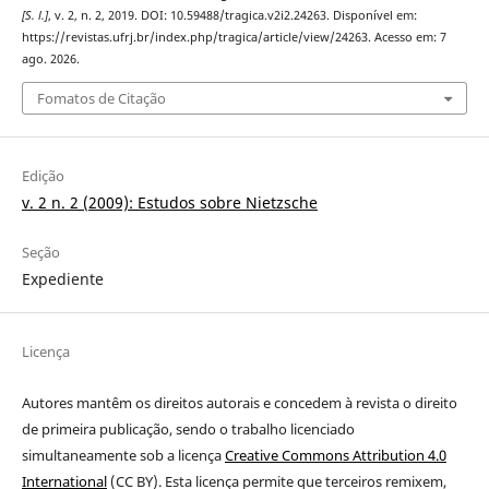
[S. l.]
, v. 2, n. 2, 2019. DOI: 10.59488/tragica.v2i2.24263. Disponível em:
https://revistas.ufrj.br/index.php/tragica/article/view/24263. Acesso em: 7
ago. 2026.
Fomatos de Citação
Edição
v. 2 n. 2 (2009): Estudos sobre Nietzsche
Seção
Expediente
Licença
Autores mantêm os direitos autorais e concedem à revista o direito
de primeira publicação
, sendo o trabalho licenciado
simultaneamente sob a licença
Creative Commons Attribution 4.0
International
(CC BY). Esta licença permite que terceiros remixem,