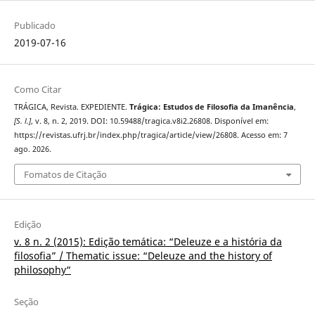
Publicado
2019-07-16
Como Citar
TRÁGICA, Revista. EXPEDIENTE.
Trágica: Estudos de Filosofia da Imanência
,
[S. l.]
, v. 8, n. 2, 2019. DOI: 10.59488/tragica.v8i2.26808. Disponível em:
https://revistas.ufrj.br/index.php/tragica/article/view/26808. Acesso em: 7
ago. 2026.
Fomatos de Citação
Edição
v. 8 n. 2 (2015): Edição temática: “Deleuze e a história da
filosofia” / Thematic issue: “Deleuze and the history of
philosophy“
Seção