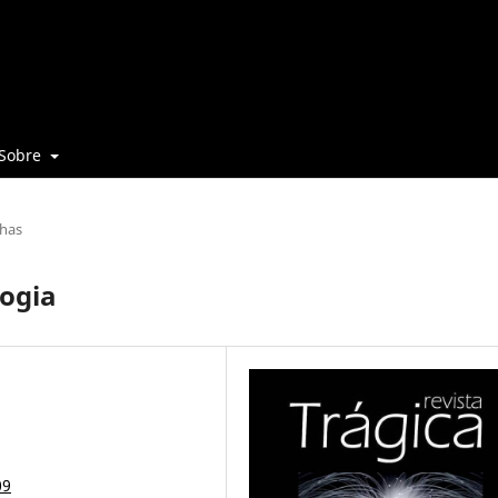
Sobre
has
logia
09