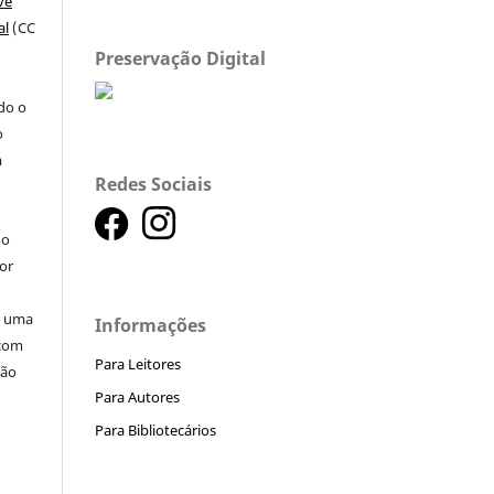
ve
al
(CC
Preservação Digital
a
ndo o
o
m
Redes Sociais
do
or
ar uma
Informações
 com
Para Leitores
ção
Para Autores
Para Bibliotecários