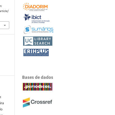
m:
rticle/
Bases de dados
e
ira
do