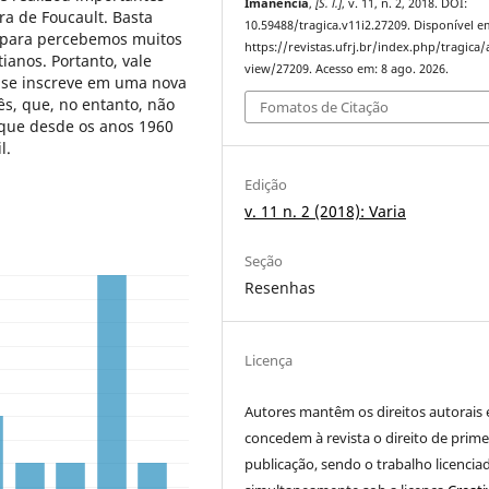
Imanência
,
[S. l.]
, v. 11, n. 2, 2018. DOI:
ra de Foucault. Basta
10.59488/tragica.v11i2.27209. Disponível e
s para percebemos muitos
https://revistas.ufrj.br/index.php/tragica/a
ianos. Portanto, vale
view/27209. Acesso em: 8 ago. 2026.
s se inscreve em uma nova
ês, que, no entanto, não
Fomatos de Citação
 que desde os anos 1960
l.
Edição
v. 11 n. 2 (2018): Varia
Seção
Resenhas
Licença
Autores mantêm os direitos autorais 
concedem à revista o direito de prime
publicação
, sendo o trabalho licencia