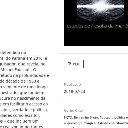
o defendida no
ral do Paraná em 2016, é
uisador, que revela, no
PDF
 Michel Foucault. O
bretudo na profundidade e
 da década de 1960 e
Publicado
 proveniente de uma longa
2018-07-23
e mestrado, que também
loucura no nascimento da
 em facilitar o acesso ao
aber, verdade e política,
Como Citar
dades como escritor,
NETO, Benjamim Brum. Foucault: política e
os – que incluem um
arqueologia.
Trágica: Estudos de Filosofi
e realizou importantes