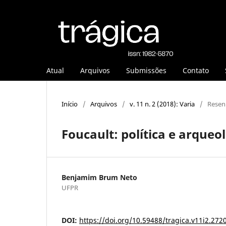
Atual
Arquivos
Submissões
Contato
Início
/
Arquivos
/
v. 11 n. 2 (2018): Varia
/
Resen
Foucault: política e arqueo
Benjamim Brum Neto
UFPR
DOI:
https://doi.org/10.59488/tragica.v11i2.272