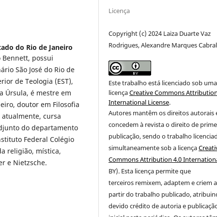
Licença
Copyright (c) 2024 Laiza Duarte Vaz
Rodrigues, Alexandre Marques Cabra
ado do Rio de Janeiro
o Bennett, possui
ário São José do Rio de
rior de Teologia (EST),
Este trabalho está licenciado sob um
licença
Creative Commons Attribution
ta Úrsula, é mestre em
International License
.
eiro, doutor em Filosofia
Autores mantêm os direitos autorais 
, atualmente, cursa
concedem à revista o direito de prime
adjunto do departamento
publicação
, sendo o trabalho licencia
nstituto Federal Colégio
simultaneamente sob a licença
Creati
a religião, mística,
Commons Attribution 4.0 Internation
r e Nietzsche.
BY). Esta licença permite que
terceiros remixem, adaptem e criem 
partir do trabalho publicado, atribui
devido crédito de autoria e publicaçã