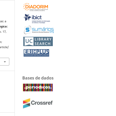
as: a
ágica:
 v. 17,
m:
rticle/
Bases de dados