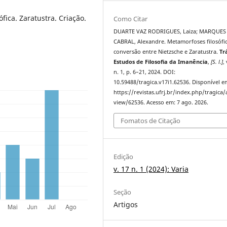
ófica. Zaratustra. Criação.
Como Citar
DUARTE VAZ RODRIGUES, Laiza; MARQUES
CABRAL, Alexandre. Metamorfoses filosófic
conversão entre Nietzsche e Zaratustra.
Tr
Estudos de Filosofia da Imanência
,
[S. l.]
,
n. 1, p. 6–21, 2024. DOI:
10.59488/tragica.v17i1.62536. Disponível e
https://revistas.ufrj.br/index.php/tragica/a
view/62536. Acesso em: 7 ago. 2026.
Fomatos de Citação
Edição
v. 17 n. 1 (2024): Varia
Seção
Artigos