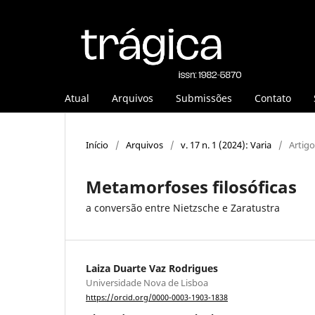
Atual
Arquivos
Submissões
Contato
Início
/
Arquivos
/
v. 17 n. 1 (2024): Varia
/
Artigo
Metamorfoses filosóficas
a conversão entre Nietzsche e Zaratustra
Laiza Duarte Vaz Rodrigues
Universidade Nova de Lisboa
https://orcid.org/0000-0003-1903-1838