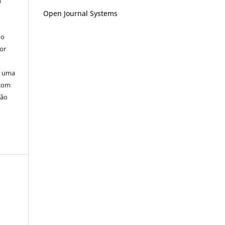
m
Open Journal Systems
do
or
ar uma
 com
ção