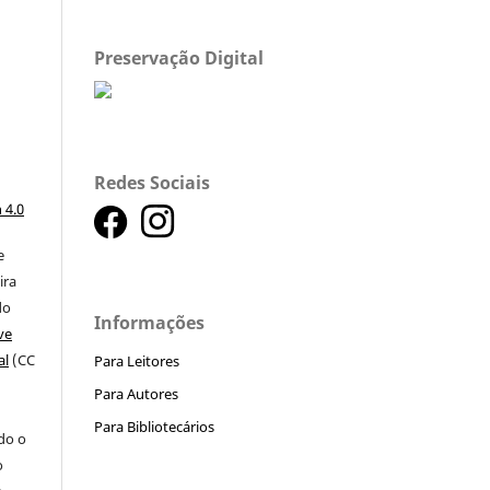
Preservação Digital
l
Redes Sociais
a
 4.0
e
ira
do
Informações
ve
al
(CC
Para Leitores
Para Autores
a
Para Bibliotecários
ndo o
o