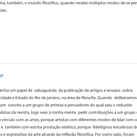
Ganha, também, o mundo filosófico, quando recebe múltiplos modos de se pe
izes.
e?
nha um papel de salvaguarda da publicação de artigos e ensaios sobre
a cidade e Estado do Rio de Janeiro, na área de filosofia. Quando deliberamo
 um convite a um grupo de artistas e pensadores do qual saiu o reduzido
listas da revista, logo veio à minha mente pedir contribuições a um grupo
 vínculo com as artes, porque artistas com diferentes modos de lidar com 
o, e também com estrita produção estética, porque fidedignos estudiosos d
s e expressões da arte através da reflexão filosófica. Por outro lado, foram