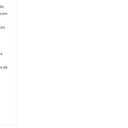
 do
s com
a
tos
 a
te de