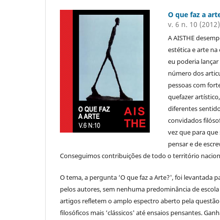
O que faz a art
v. 6 n. 10 (2012
A AISTHE desempe
estética e arte n
eu poderia lançar
número dos articu
pessoas com forte
quefazer artístic
diferentes sentido
convidados filóso
vez que para que s
pensar e de escre
Conseguimos contribuições de todo o território naciona
O tema, a pergunta ‘O que faz a Arte?', foi levanta
pelos autores, sem nenhuma predominância de escola 
artigos refletem o amplo espectro aberto pela questão
filosóficos mais ‘clássicos' até ensaios pensantes. Ga