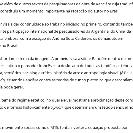
iva além de outros textos de pesquisadores da obra de Rancière cuja traduç
 constituiu um momento importante na recepção do autor no Brasil.
 visa a dar continuidade ao trabalho iniciado no primeiro, contando tamb
e participação internacional de pesquisadores da Argentina, do Chile, da
ça, embora, com a exceção de Andrea Soto Calderón, os demais atuem
 no Brasil.
abordam o tema da imagem. A primeira visa a situar Rancière dentro de um
entido o pensador francês está deslocado de todas as tendências teóric
ótica, sociologia crítica, história da arte e antropologia visual. Já Pelle
ado,
situando Rancière contra as teorias de cunho platônico que desconfiam
la pode gerar.
tema do regime estético, no qual ele vai mostrar a aproximação deste con
to de formas historicamente
a priori
que determinam um tecido sensível n
 de movimento sociais como o M15, tenta inverter a equaçao proposta por