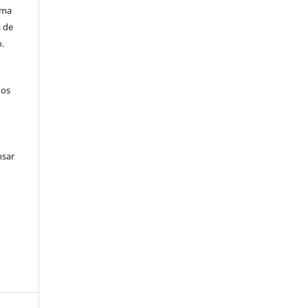
uma
a de
.
dos
nsar