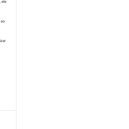
, ele
a ao
izar