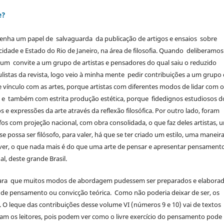
e?
)
nha um papel de salvaguarda da publicação de artigos e ensaios sobre
a cidade e Estado do Rio de Janeiro, na área de filosofia. Quando deliberamo
 um convite a um grupo de artistas e pensadores do qual saiu o reduzido
listas da revista, logo veio à minha mente pedir contribuições a um grupo
 vínculo com as artes, porque artistas com diferentes modos de lidar com 
o, e também com estrita produção estética, porque fidedignos estudiosos d
s e expressões da arte através da reflexão filosófica. Por outro lado, foram
fos com projeção nacional, com obra consolidada, o que faz deles artistas, 
e possa ser filósofo, para valer, há que se ter criado um estilo, uma maneir
ver, o que nada mais é do que uma arte de pensar e apresentar pensamento
l, deste grande Brasil.
da para que muitos modos de abordagem pudessem ser preparados e elabora
de pensamento ou convicção teórica. Como não poderia deixar de ser, os
. O leque das contribuições desse volume VI (números 9 e 10) vai de textos
nham os leitores, pois podem ver como o livre exercício do pensamento pode