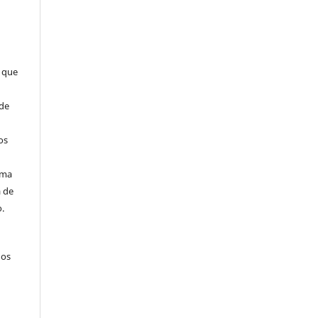
s que
 de
o
os
uma
a de
.
dos