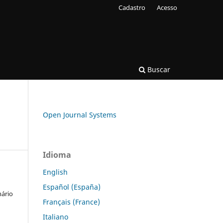
Cadastro
Acesso
Buscar
Open Journal Systems
Idioma
English
Español (España)
nário
Français (France)
Italiano