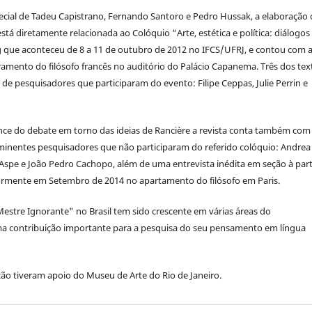
cial de Tadeu Capistrano, Fernando Santoro e Pedro Hussak, a elaboração
está diretamente relacionada ao Colóquio “Arte, estética e política: diálogo
g que aconteceu de 8 a 11 de outubro de 2012 no IFCS/UFRJ, e contou com 
ramento do filósofo francês no auditório do Palácio Capanema. Três dos tex
 de pesquisadores que participaram do evento: Filipe Ceppas, Julie Perrin e
nce do debate em torno das ideias de Rancière a revista conta também com
minentes pesquisadores que não participaram do referido colóquio: Andrea
d Aspe e João Pedro Cachopo, além de uma entrevista inédita em seção à par
iormente em Setembro de 2014 no apartamento do filósofo em Paris.
estre Ignorante" no Brasil tem sido crescente em várias áreas do
uma contribuição importante para a pesquisa do seu pensamento em língua
ção tiveram apoio do Museu de Arte do Rio de Janeiro.