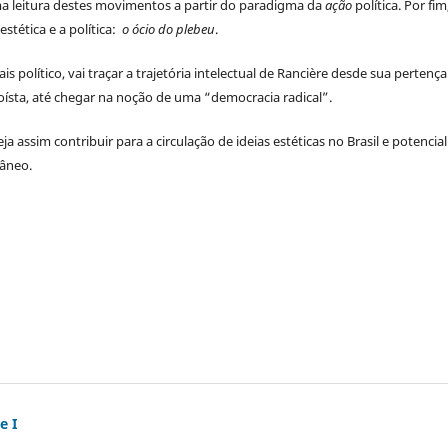
ma leitura destes movimentos a partir do paradigma da
ação
política. Por fim
stética e a política:
o ócio do plebeu
.
ais político, vai traçar a trajetória intelectual de Rancière desde sua pertenç
oísta, até chegar na noção de uma “democracia radical”.
a assim contribuir para a circulação de ideias estéticas no Brasil e potencial
âneo.
e I
)