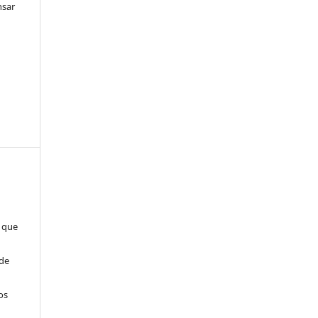
nsar
s que
 de
o
os