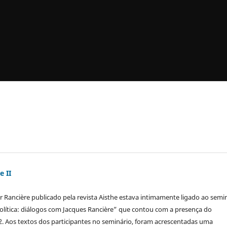
e II
)
r Rancière publicado pela revista Aisthe estava intimamente ligado ao semi
 política: diálogos com Jacques Rancière” que contou com a presença do
. Aos textos dos participantes no seminário, foram acrescentadas uma