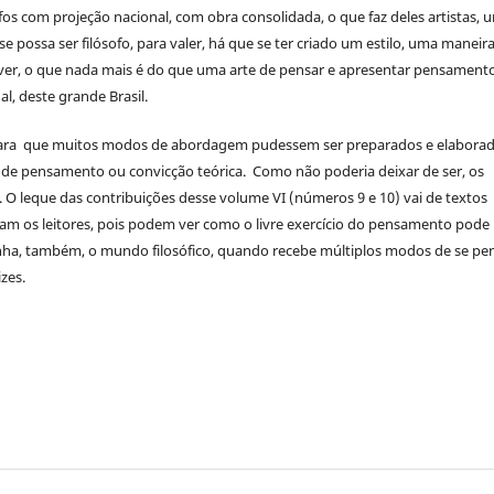
fos com projeção nacional, com obra consolidada, o que faz deles artistas, 
e possa ser filósofo, para valer, há que se ter criado um estilo, uma maneir
ver, o que nada mais é do que uma arte de pensar e apresentar pensamento
l, deste grande Brasil.
da para que muitos modos de abordagem pudessem ser preparados e elabora
de pensamento ou convicção teórica. Como não poderia deixar de ser, os
. O leque das contribuições desse volume VI (números 9 e 10) vai de textos
nham os leitores, pois podem ver como o livre exercício do pensamento pode
Ganha, também, o mundo filosófico, quando recebe múltiplos modos de se pe
izes.