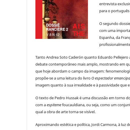
entrevista exclus
para o português
O segundo dossier
com uma important
Espanha, da Fran
profissionalmente
Tanto Andrea Soto Caderón quanto Eduardo Pellejero 
debate contemporâneo mais amplo, mostrando em que s
que hoje abordam o campo da imagem: fenomenologia, semi
propõe-se a uma leitura do livro
O espectador emancip
imagem quanto à sua irrealidade e à passividade que e
O texto de Pedro Hussak é uma discussão em torno do 
com a
espiteme
foucauldiana, ou seja, como um conjun
qual a obra de arte torna-se visível.
Aproximando estética e política, Jordi Carmona, à luz