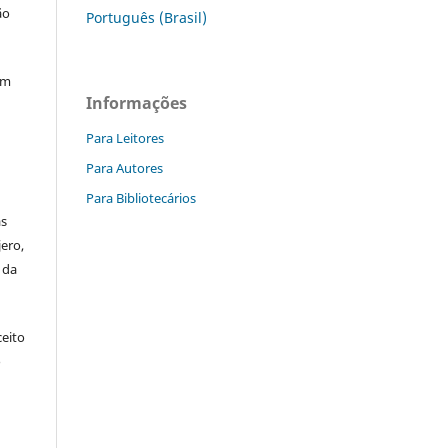
ão
Português (Brasil)
ém
Informações
Para Leitores
Para Autores
Para Bibliotecários
as
jero,
 da
ceito
o